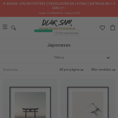
🌟 AHORA: 30% EN PÓSTERS ┃ DEVOLUCIÓN EN 30 DÍAS ┃ ENTREGA EN 2–7
DÍAS 📦✨
Code: SUMMER30
, hasta el 9/8
Japoneses
Filtros
19 artículos