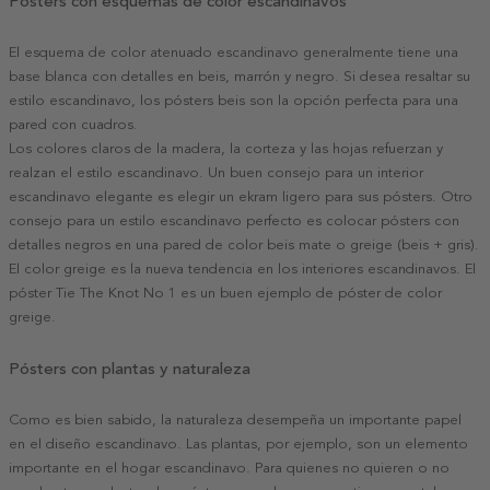
Pósters con esquemas de color escandinavos
El esquema de color atenuado escandinavo generalmente tiene una
base blanca con detalles en beis, marrón y negro. Si desea resaltar su
estilo escandinavo, los pósters beis son la opción perfecta para una
pared con cuadros.
Los colores claros de la madera, la corteza y las hojas refuerzan y
realzan el estilo escandinavo. Un buen consejo para un interior
escandinavo elegante es elegir un ekram ligero para sus pósters. Otro
consejo para un estilo escandinavo perfecto es colocar pósters con
detalles negros en una pared de color beis mate o greige (beis + gris).
El color greige es la nueva tendencia en los interiores escandinavos. El
póster Tie The Knot No 1 es un buen ejemplo de póster de color
greige.
Pósters con plantas y naturaleza
Como es bien sabido, la naturaleza desempeña un importante papel
en el diseño escandinavo. Las plantas, por ejemplo, son un elemento
importante en el hogar escandinavo. Para quienes no quieren o no