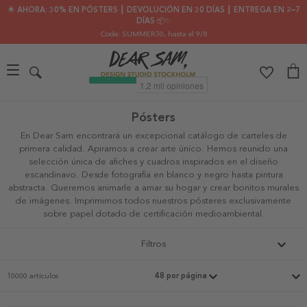
🌟 AHORA: 30% EN PÓSTERS ┃ DEVOLUCIÓN EN 30 DÍAS ┃ ENTREGA EN 2–7
DÍAS 📦✨
Code: SUMMER30
, hasta el 9/8
Pósters
En Dear Sam encontrará un excepcional catálogo de carteles de
primera calidad. Apiramos a crear arte único. Hemos reunido una
selección única de afiches y cuadros inspirados en el diseño
escandinavo. Desde fotografía en blanco y negro hasta pintura
abstracta. Queremos animarle a amar su hogar y crear bonitos murales
de imágenes. Imprimimos todos nuestros pósteres exclusivamente
sobre papel dotado de certificación medioambiental.
Filtros
10000 artículos