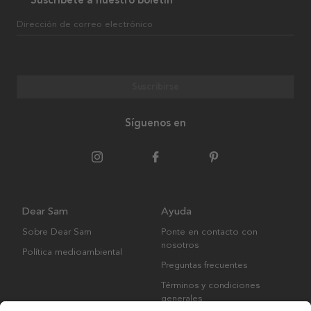
Dirección de correo electrónico
Suscribirse
Síguenos en
Dear Sam
Ayuda
Sobre Dear Sam
Ponte en contacto con
nosotros
Política medioambiental
Preguntas frecuentes
Términos y condiciones
generales