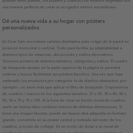
pueden tener plantas, los pósters y cuadros con motivos vegetales son
una manera perfecta de crear un acogedor interior escandinavo.
Dé una nueva vida a su hogar con pósters
personalizados
En Dear Sam encontrará carteles diseñados para colgar de la pared en
posición horizontal o vertical. Todo para facilitar su adaptabilidad a
distintos tipos de estancias, ubicaciones y estilos decorativos.
Tenemos pósters de distintos tamaños, categorías y estilos. El cuadro
de búsqueda situado en la parte superior de la página le permitirá
ordenar y buscar fácilmente sus pósters favoritos. Una vez que haya
ordenado los productos por categoría -la de diseños abstractos, por
ejemplo-, no tiene más que aplicar el filtro de búsqueda. Disponemos
de cuadros / marcos en los siguientes tamaños: 21 x 30, 30 x 40, 40 x
50, 50 x 70 y 70 x 100. A la hora de crear un bonito mural de cuadros
suele ser buena idea combinar marcos de distintas dimensiones. Si
tiene una imagen favorita, puede ser buena idea adquirirla en formato
grande, convertirla en su póster central y rodearla del resto de los
cuadros, a modo de collage. Es un modo de dotar a su mural de
cuadros de un toque personal, con una dinámica que consistiría en