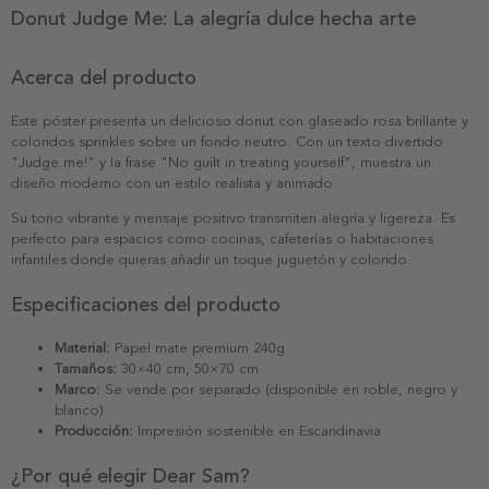
Donut Judge Me: La alegría dulce hecha arte
Acerca del producto
Este póster presenta un delicioso donut con glaseado rosa brillante y
coloridos sprinkles sobre un fondo neutro. Con un texto divertido
"Judge me!" y la frase "No guilt in treating yourself", muestra un
diseño moderno con un estilo realista y animado.
Su tono vibrante y mensaje positivo transmiten alegría y ligereza. Es
perfecto para espacios como cocinas, cafeterías o habitaciones
infantiles donde quieras añadir un toque juguetón y colorido.
Especificaciones del producto
Material:
Papel mate premium 240g
Tamaños:
30×40 cm, 50×70 cm
Marco:
Se vende por separado (disponible en roble, negro y
blanco)
Producción:
Impresión sostenible en Escandinavia
¿Por qué elegir Dear Sam?