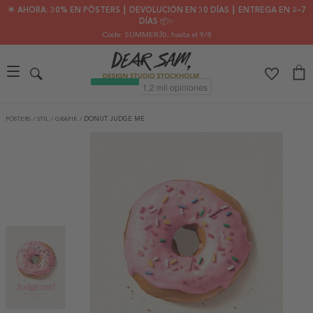
🌟 AHORA: 30% EN PÓSTERS ┃ DEVOLUCIÓN EN 30 DÍAS ┃ ENTREGA EN 2–7
DÍAS 📦✨
Code: SUMMER30
, hasta el 9/8
PÓSTERS
/
STIL
/
GRAFIK
/
DONUT JUDGE ME