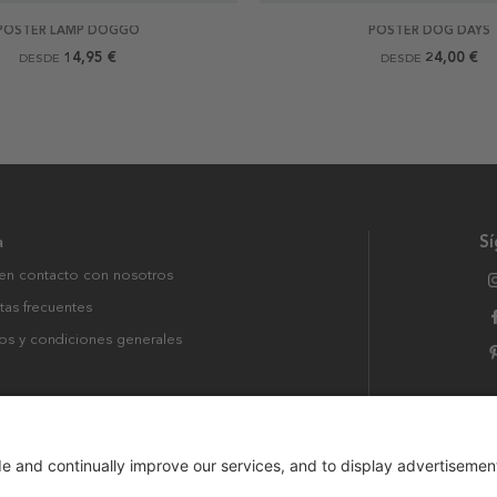
POSTER LAMP DOGGO
POSTER DOG DAYS
14,95 €
24,00 €
DESDE
DESDE
a
S
en contacto con nosotros
tas frecuentes
os y condiciones generales