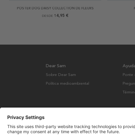
POSTER DOG DAISY COLLECTION DE FLEURS
14,95 €
DESDE
Dear Sam
Ayud
Sobre Dear Sam
Ponte 
Política medioambiental
Pregun
Términ