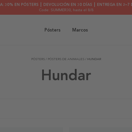
A: 30% EN PÓSTERS ┃ DEVOLUCIÓN EN 30 DÍAS ┃ ENTREGA EN 2–7 
Code: SUMMER30
, hasta el 8/8
Pósters
Marcos
PÓSTERS
/
PÓSTERS DE ANIMALES
/
HUNDAR
Hundar