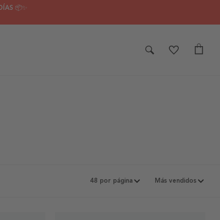
DÍAS 📦✨