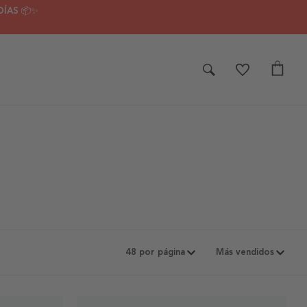
DÍAS 📦✨