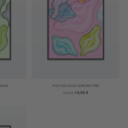
REEN
POSTER LUCID LEMONS PINK
24,00 €
DESDE