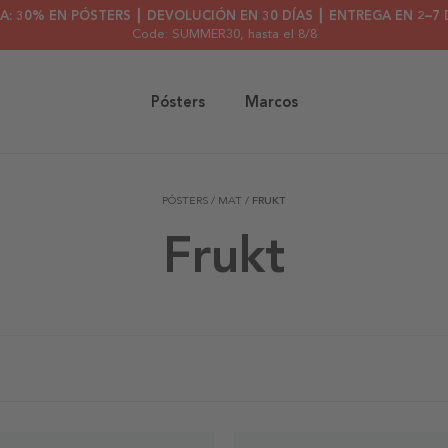
A: 30% EN PÓSTERS ┃ DEVOLUCIÓN EN 30 DÍAS ┃ ENTREGA EN 2–7 
Code: SUMMER30
, hasta el 8/8
Pósters
Marcos
PÓSTERS
/
MAT
/
FRUKT
Frukt