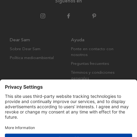
Síguenos en
Dear Sam
Ayuda
Sobre Dear Sam
Ponte en contacto con
nosotros
Política medioambiental
Preguntas frecuentes
Términos y condiciones
generales
Derechos de autor © Many Brands AB 2023. Todos los derechos
reservados.