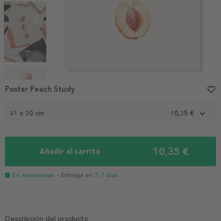
Item
1
Poster Peach Study
favorite_border
of
4
21 x 30 cm
10,35 €
10,35 €
Añadir al carrito
En existencias
- Entrega en
3-7 días
Descripción del producto