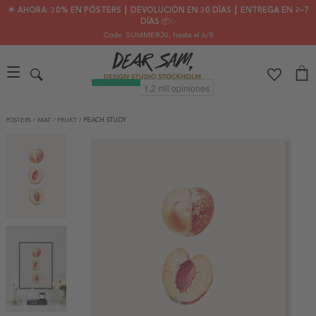
🌟 AHORA: 30% EN PÓSTERS ┃ DEVOLUCIÓN EN 30 DÍAS ┃ ENTREGA EN 2–7
DÍAS 📦✨
Code: SUMMER30
, hasta el 6/8
PÓSTERS
/
MAT
/
FRUKT
/
PEACH STUDY