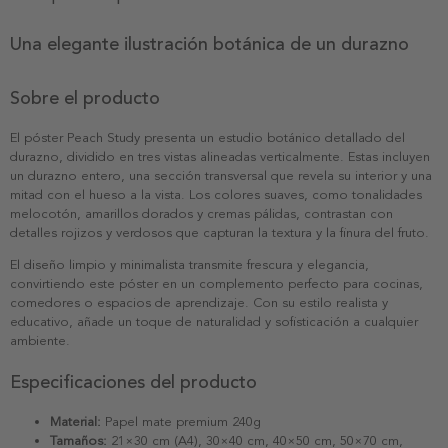
Una elegante ilustración botánica de un durazno
Sobre el producto
El póster Peach Study presenta un estudio botánico detallado del
durazno, dividido en tres vistas alineadas verticalmente. Estas incluyen
un durazno entero, una sección transversal que revela su interior y una
mitad con el hueso a la vista. Los colores suaves, como tonalidades
melocotón, amarillos dorados y cremas pálidas, contrastan con
detalles rojizos y verdosos que capturan la textura y la finura del fruto.
El diseño limpio y minimalista transmite frescura y elegancia,
convirtiendo este póster en un complemento perfecto para cocinas,
comedores o espacios de aprendizaje. Con su estilo realista y
educativo, añade un toque de naturalidad y sofisticación a cualquier
ambiente.
Especificaciones del producto
Material:
Papel mate premium 240g
Tamaños:
21×30 cm (A4), 30×40 cm, 40×50 cm, 50×70 cm,