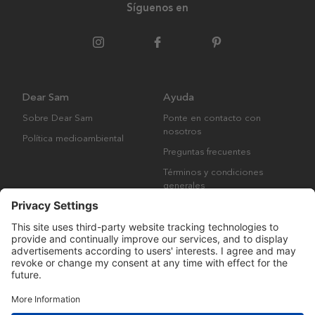
Síguenos en
Dear Sam
Ayuda
Sobre Dear Sam
Ponte en contacto con
nosotros
Política medioambiental
Preguntas frecuentes
Términos y condiciones
generales
Derechos de autor © Many Brands AB 2023. Todos los derechos
reservados.