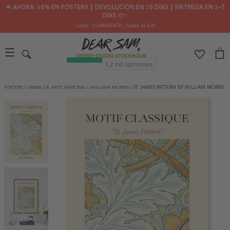
🌟 AHORA: 30% EN PÓSTERS ┃ DEVOLUCIÓN EN 30 DÍAS ┃ ENTREGA EN 2–7
DÍAS 📦✨
Code: SUMMER30
, hasta el 6/8
PÓSTERS
/
OBRAS DE ARTE FAMOSAS
/
WILLIAM MORRIS
/
ST JAMES PATTERN BY WILLIAM MORRIS