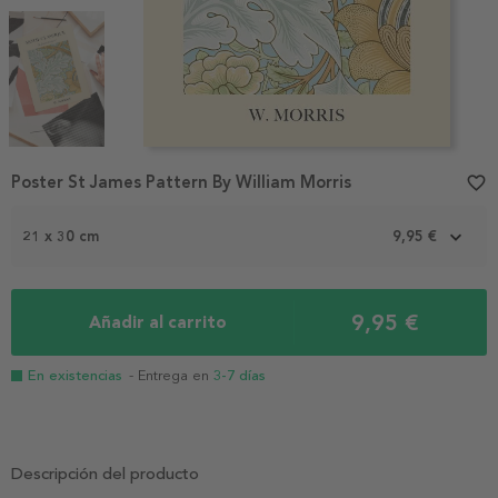
Item
Poster St James Pattern By William Morris
favorite_border
1
of
3
21 x 30 cm
9,95 €
9,95 €
Añadir al carrito
En existencias
- Entrega en
3-7 días
Descripción del producto