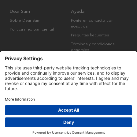
Dear Sam
Ayuda
Sobre Dear Sam
Ponte en contacto con
nosotros
Política medioambiental
Preguntas frecuentes
Términos y condiciones
generales
Derechos de autor © Many Brands AB 2023. Todos los derechos
reservados.