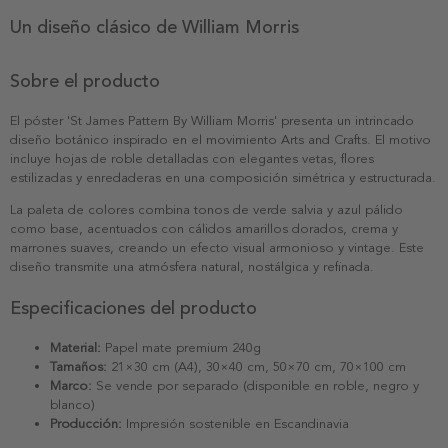
Un diseño clásico de William Morris
Sobre el producto
El póster 'St James Pattern By William Morris' presenta un intrincado
diseño botánico inspirado en el movimiento Arts and Crafts. El motivo
incluye hojas de roble detalladas con elegantes vetas, flores
estilizadas y enredaderas en una composición simétrica y estructurada.
La paleta de colores combina tonos de verde salvia y azul pálido
como base, acentuados con cálidos amarillos dorados, crema y
marrones suaves, creando un efecto visual armonioso y vintage. Este
diseño transmite una atmósfera natural, nostálgica y refinada.
Especificaciones del producto
Material:
Papel mate premium 240g
Tamaños:
21×30 cm (A4), 30×40 cm, 50×70 cm, 70×100 cm
Marco:
Se vende por separado (disponible en roble, negro y
blanco)
Producción:
Impresión sostenible en Escandinavia