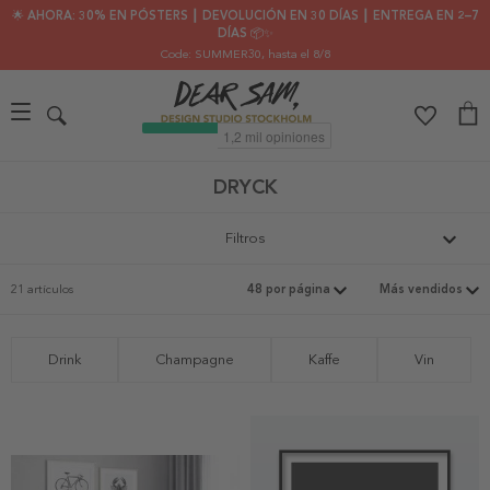
🌟 AHORA: 30% EN PÓSTERS ┃ DEVOLUCIÓN EN 30 DÍAS ┃ ENTREGA EN 2–7
DÍAS 📦✨
Code: SUMMER30
, hasta el 8/8
DRYCK
Filtros
21 artículos
Drink
Champagne
Kaffe
Vin