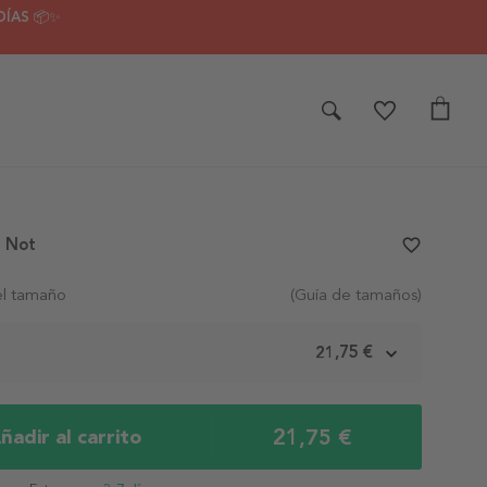
DÍAS 📦✨
e Not
favorite_border
el tamaño
(Guía de tamaños)
m
21,75 €
21,75 €
ñadir al carrito