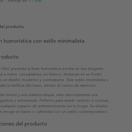
ias
- Entrega en
3-7 días
del producto
 humorística con estilo minimalista
producto
e Not' presenta la frase humorística escrita en una elegante
ha a mano. Las palabras, en blanco, destacan en un fondo
 un diseño moderno y contrastante. Este estilo minimalista y
salta la belleza del texto, siendo el centro de atención.
e humor y una estética limpia, esta obra transmite una
edora y entretenida. Perfecto para añadir carácter a cocinas,
ualquier espacio de entretenimiento en tu hogar. Su diseño
én encaja en bares o cafeterías con un estilo contemporáneo.
ciones del producto