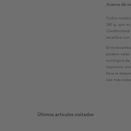
Acerca de n
Todos nuestro
240 g, que es 
Clairefontaine
amarillea con
El medioambie
pósters están
ecológica de l
impresión son
lleva la etiqu
Lee más sobre
Últimos artículos visitados