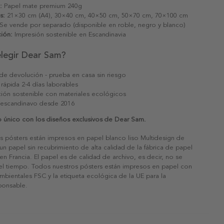
:
Papel mate premium 240g
s:
21×30 cm (A4), 30×40 cm, 40×50 cm, 50×70 cm, 70×100 cm
Se vende por separado (disponible en roble, negro y blanco)
ión:
Impresión sostenible en Escandinavia
elegir Dear Sam?
 de devolución - prueba en casa sin riesgo
 rápida 2-4 días laborables
ión sostenible con materiales ecológicos
 escandinavo desde 2016
o único con los diseños exclusivos de Dear Sam.
s pósters están impresos en papel blanco liso Multidesign de
un papel sin recubrimiento de alta calidad de la fábrica de papel
 en Francia. El papel es de calidad de archivo, es decir, no se
 el tiempo. Todos nuestros pósters están impresos en papel con
ambientales FSC y la etiqueta ecológica de la UE para la
sponsable.