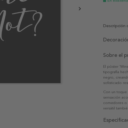
En existenc
Descripción 
Decoración
Sobre el 
El póster 'Win
tipografía hec
negro, creando
sofisticado re
Con un toque d
sensación acog
comedores o c
versátil tambi
Especifica