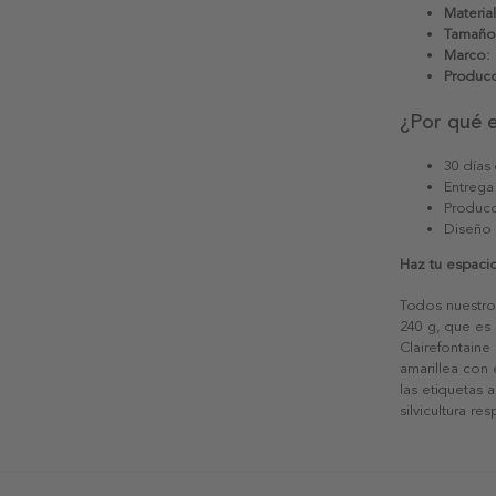
Material
Tamaño
Marco:
Producc
¿Por qué 
30 días
Entrega
Producc
Diseño
Haz tu espaci
Todos nuestro
240 g, que es 
Clairefontaine
amarillea con
las etiquetas 
silvicultura re