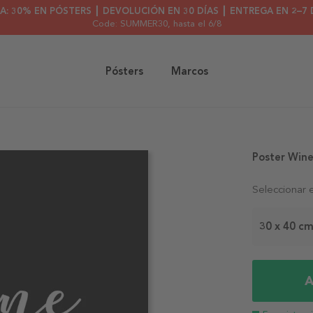
A: 30% EN PÓSTERS ┃ DEVOLUCIÓN EN 30 DÍAS ┃ ENTREGA EN 2–7 
Code: SUMMER30
, hasta el 6/8
Pósters
Marcos
Poster Win
Seleccionar 
30 x 40 c
A