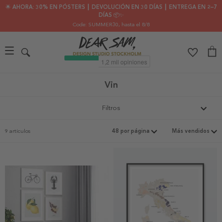
🌟 AHORA: 30% EN PÓSTERS ┃ DEVOLUCIÓN EN 30 DÍAS ┃ ENTREGA EN 2–7
DÍAS 📦✨
Code: SUMMER30
, hasta el 8/8
Vin
Filtros
9 artículos