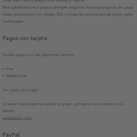
Dear Sam ofrece pagos con tarjeta o PayPal.
Para garantizar unos pagos siempre seguros, nuestras páginas de pago
están protegidas con cifrado SSL y todas las soluciones de pago están
certificadas.
Pagos con tarjeta:
Puede pagar con las siguientes tarjetas:
• Visa
• MasterCard
Sin cargo por pago
Si tiene más preguntas sobre su pago, póngase en contacto con
Klarna:
www.klarna.com
.
PayPal: