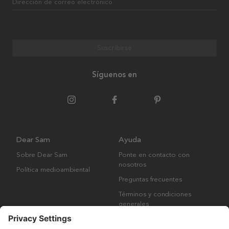
Dirección de correo electrónico
Suscribirse
Síguenos en
Dear Sam
Ayuda
Sobre Dear Sam
Ponte en contacto con
nosotros
Política medioambiental
Preguntas frecuentes
Términos y condiciones
generales