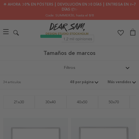
🌟 AHORA: 30% EN PÓSTERS ┃ DEVOLUCIÓN EN 30 DÍAS ┃ ENTREGA EN 2–7
DÍAS 📦✨
Code: SUMMER30
, hasta el 8/8
Tamaños de marcos
Filtros
34 artículos
21x30
30x40
40x50
50x70