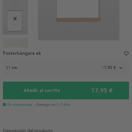
Item
1
Posterhängare ek
favorite_border
of
5
31 cm
17,95 €
17,95 €
Añadir al carrito
En existencias
- Entrega en
3-7 días
Descripción del producto