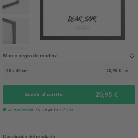
Item
1
Marco negro de madera
favorite_border
of
7
30 x 40 cm
20,95 €
20,95 €
Añadir al carrito
En existencias
- Entrega en
3-7 días
Descripción del producto