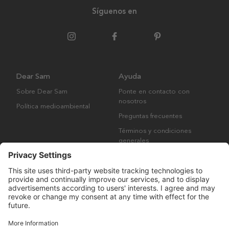
Síguenos en
Dear Sam
Ayuda
Sobre Dear Sam
Ponte en contacto con
nosotros
Política medioambiental
Preguntas frecuentes
Términos y condiciones
generales
Derechos de autor © Many Brands AB 2023. Todos los derechos
reservados.