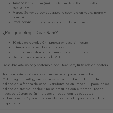
Tamaños:
21×30 cm (A4), 30×40 cm, 40×50 cm, 50×70 cm,
70×100 cm
Marco:
Se vende por separado (disponible en roble, negro y
blanco)
Producción:
Impresión sostenible en Escandinavia
¿Por qué elegir Dear Sam?
30 días de devolución - prueba en casa sin riesgo
Entrega rápida 2-4 días laborables
Producción sostenible con materiales ecológicos
Diseño escandinavo desde 2016
Descubre arte único y sostenible con Dear Sam, tu tienda de pósters.
Todos nuestros pósters están impresos en papel blanco liso
Multidesign de 240 g, que es un papel sin recubrimiento de alta
calidad de la fábrica de papel Clairefontaine en Francia. El papel es de
calidad de archivo, es decir, no se amarillea con el tiempo. Todos
nuestros pósters están impresos en papel con las etiquetas
ambientales FSC y la etiqueta ecológica de la UE para la silvicultura
responsable.