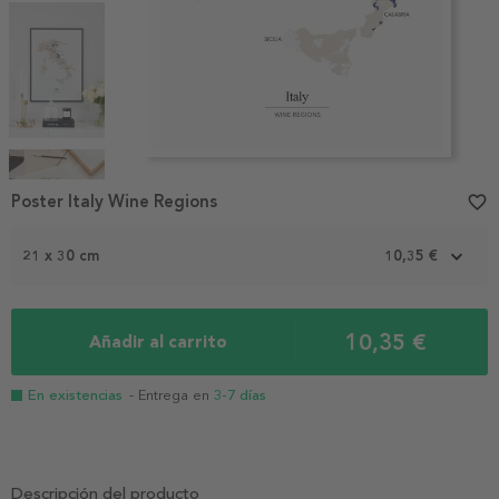
Item
1
Poster Italy Wine Regions
favorite_border
of
4
21 x 30 cm
10,35 €
10,35 €
Añadir al carrito
En existencias
- Entrega en
3-7 días
Descripción del producto