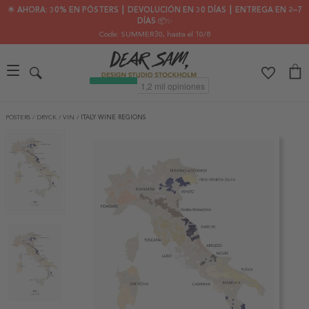
🌟 AHORA: 30% EN PÓSTERS ┃ DEVOLUCIÓN EN 30 DÍAS ┃ ENTREGA EN 2–7
DÍAS 📦✨
Code: SUMMER30
, hasta el 10/8
PÓSTERS
/
DRYCK
/
VIN
/
ITALY WINE REGIONS