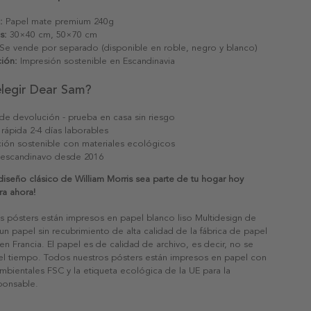
:
Papel mate premium 240g
s:
30×40 cm, 50×70 cm
Se vende por separado (disponible en roble, negro y blanco)
ión:
Impresión sostenible en Escandinavia
elegir Dear Sam?
 de devolución - prueba en casa sin riesgo
 rápida 2-4 días laborables
ión sostenible con materiales ecológicos
 escandinavo desde 2016
iseño clásico de William Morris sea parte de tu hogar hoy
a ahora!
s pósters están impresos en papel blanco liso Multidesign de
un papel sin recubrimiento de alta calidad de la fábrica de papel
 en Francia. El papel es de calidad de archivo, es decir, no se
 el tiempo. Todos nuestros pósters están impresos en papel con
ambientales FSC y la etiqueta ecológica de la UE para la
sponsable.