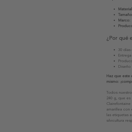
Material
Tamaño
Marco:
Producc
¿Por qué 
30 días
Entrega
Producc
Diseño
Haz que este d
mismo: ¡compr
Todos nuestro
240 g, que es 
Clairefontaine
amarillea con
las etiquetas 
silvicultura re