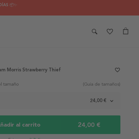
DÍAS 📦✨
iam Morris Strawberry Thief
favorite_border
el tamaño
(Guía de tamaños)
m
24,00 €
24,00 €
ñadir al carrito