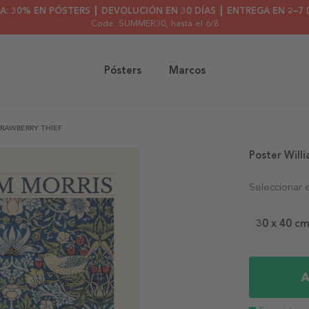
A: 30% EN PÓSTERS ┃ DEVOLUCIÓN EN 30 DÍAS ┃ ENTREGA EN 2–7 
Code: SUMMER30
, hasta el 6/8
Pósters
Marcos
TRAWBERRY THIEF
Poster Will
Seleccionar 
30 x 40 c
A