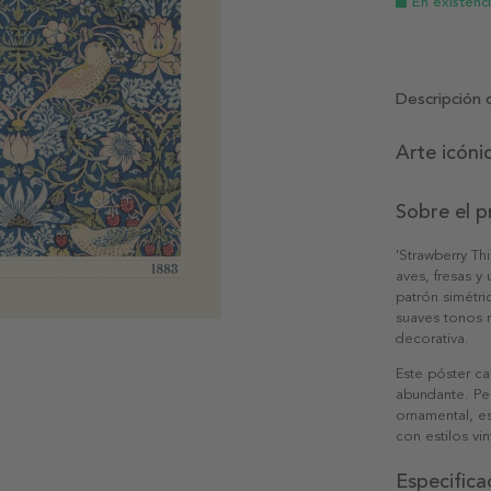
En existenc
Descripción 
Arte icóni
Sobre el 
'Strawberry Th
aves, fresas 
patrón simétr
suaves tonos 
decorativa.
Este póster ca
abundante. Pe
ornamental, es
con estilos vi
Especifica