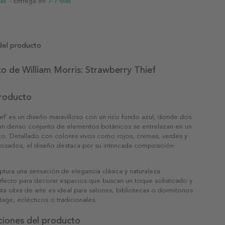
ias
- Entrega en
3-7 días
del producto
co de William Morris: Strawberry Thief
producto
ief' es un diseño maravilloso con un rico fondo azul, donde dos
y un denso conjunto de elementos botánicos se entrelazan en un
ico. Detallado con colores vivos como rojos, cremas, verdes y
rosados, el diseño destaca por su intrincada composición
ptura una sensación de elegancia clásica y naturaleza
rfecto para decorar espacios que buscan un toque sofisticado y
ta obra de arte es ideal para salones, bibliotecas o dormitorios
ntage, eclécticos o tradicionales.
ciones del producto