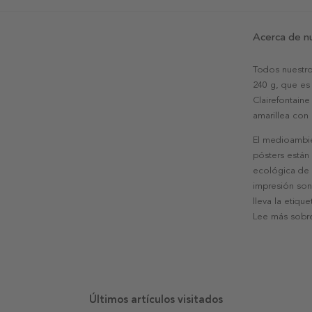
Acerca de n
Todos nuestro
240 g, que es 
Clairefontaine
amarillea con
El medioambie
pósters están
ecológica de l
impresión son
lleva la etiqu
Lee más sobre
Últimos artículos visitados