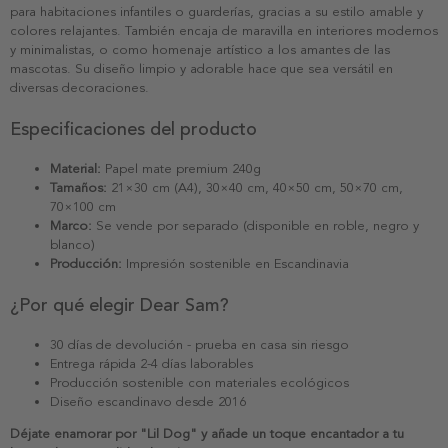
para habitaciones infantiles o guarderías, gracias a su estilo amable y
colores relajantes. También encaja de maravilla en interiores modernos
y minimalistas, o como homenaje artístico a los amantes de las
mascotas. Su diseño limpio y adorable hace que sea versátil en
diversas decoraciones.
Especificaciones del producto
Material:
Papel mate premium 240g
Tamaños:
21×30 cm (A4), 30×40 cm, 40×50 cm, 50×70 cm,
70×100 cm
Marco:
Se vende por separado (disponible en roble, negro y
blanco)
Producción:
Impresión sostenible en Escandinavia
¿Por qué elegir Dear Sam?
30 días de devolución - prueba en casa sin riesgo
Entrega rápida 2-4 días laborables
Producción sostenible con materiales ecológicos
Diseño escandinavo desde 2016
Déjate enamorar por "Lil Dog" y añade un toque encantador a tu