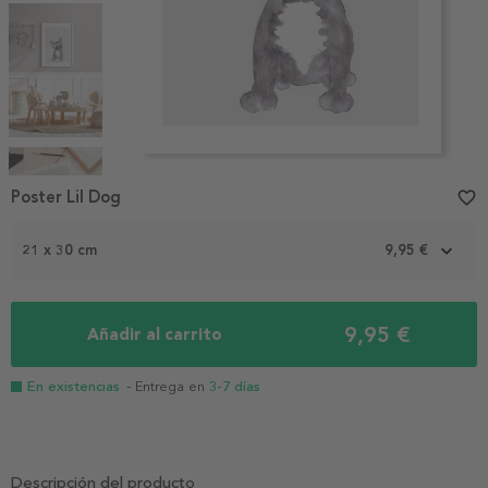
Item
1
Poster Lil Dog
favorite_border
of
5
21 x 30 cm
9,95 €
9,95 €
Añadir al carrito
En existencias
- Entrega en
3-7 días
Descripción del producto