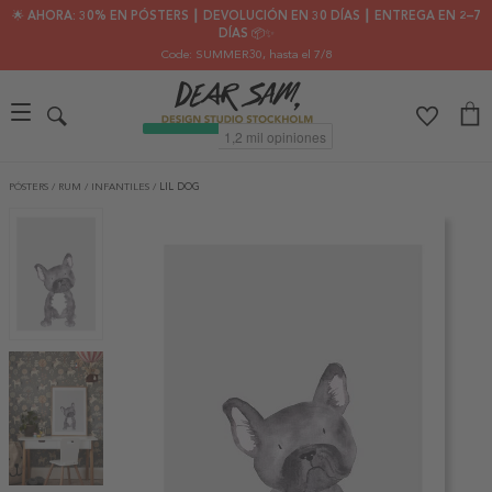
🌟 AHORA: 30% EN PÓSTERS ┃ DEVOLUCIÓN EN 30 DÍAS ┃ ENTREGA EN 2–7
DÍAS 📦✨
Code: SUMMER30
, hasta el 7/8
PÓSTERS
/
RUM
/
INFANTILES
/
LIL DOG