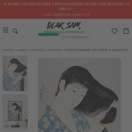
🌟 AHORA: 30% EN PÓSTERS ┃ DEVOLUCIÓN EN 30 DÍAS ┃ ENTREGA EN 2–7
DÍAS 📦✨
Code: SUMMER30
, hasta el 7/8
PÓSTERS
/
LUGARES Y CIUDADES
/
JAPONESES
/
WOMAN COMBING HER HAIR BY G.HASHIGUCHI