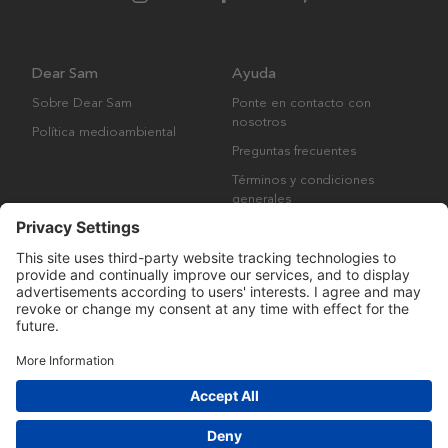
Dear Sam
Ayuda
Sobre Dear Sam
Ponte en contacto con
nosotros
Política medioambiental
Preguntas frecuentes
Términos y condiciones
generales
Derechos de autor © Many Brands AB 2023. Todos los derechos
reservados.