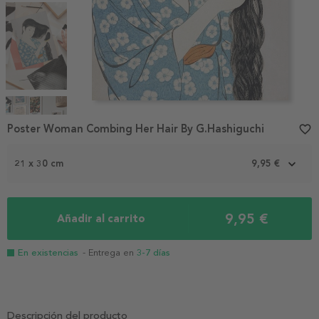
Item
1
Poster Woman Combing Her Hair By G.Hashiguchi
favorite_border
of
4
21 x 30 cm
9,95 €
9,95 €
Añadir al carrito
En existencias
- Entrega en
3-7 días
Descripción del producto