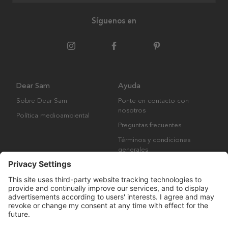
Síguenos en
Dear Sam
Ayuda
Sobre Dear Sam
Ponte en contacto con
nosotros
Política medioambiental
Preguntas frecuentes
Términos y condiciones
generales
Derechos de autor © Many Brands AB 2023. Todos los derechos
reservados.