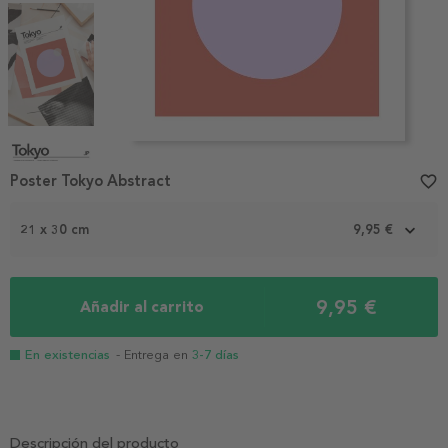
Item
1
Poster Tokyo Abstract
favorite_border
of
4
21 x 30 cm
9,95 €
9,95 €
Añadir al carrito
En existencias
- Entrega en
3-7 días
Descripción del producto