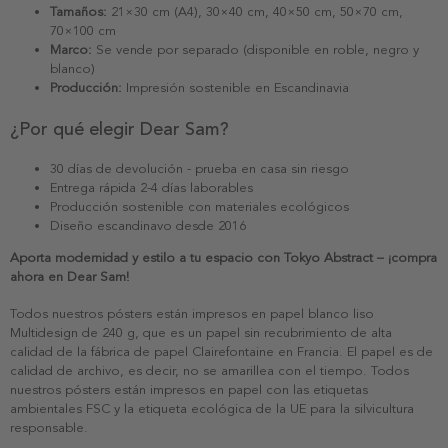
Tamaños:
21×30 cm (A4), 30×40 cm, 40×50 cm, 50×70 cm,
70×100 cm
Marco:
Se vende por separado (disponible en roble, negro y
blanco)
Producción:
Impresión sostenible en Escandinavia
¿Por qué elegir Dear Sam?
30 días de devolución - prueba en casa sin riesgo
Entrega rápida 2-4 días laborables
Producción sostenible con materiales ecológicos
Diseño escandinavo desde 2016
Aporta modernidad y estilo a tu espacio con Tokyo Abstract – ¡compra
ahora en Dear Sam!
Todos nuestros pósters están impresos en papel blanco liso
Multidesign de 240 g, que es un papel sin recubrimiento de alta
calidad de la fábrica de papel Clairefontaine en Francia. El papel es de
calidad de archivo, es decir, no se amarillea con el tiempo. Todos
nuestros pósters están impresos en papel con las etiquetas
ambientales FSC y la etiqueta ecológica de la UE para la silvicultura
responsable.