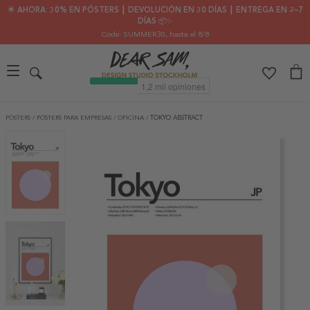
🌟 AHORA: 30% EN PÓSTERS ┃ DEVOLUCIÓN EN 30 DÍAS ┃ ENTREGA EN 2–7
DÍAS 📦✨
Code: SUMMER30
, hasta el 8/8
PÓSTERS
/
PÓSTERS PARA EMPRESAS
/
OFICINA
/
TOKYO ABSTRACT