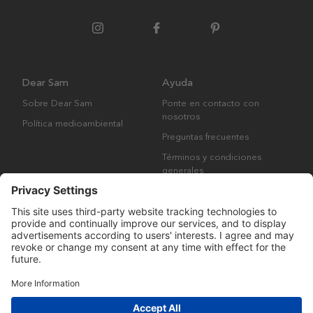
Dear Sam
Ayuda
Sobre Dear Sam
Ponte en contacto con
nosotros
Política medioambiental
Preguntas frecuentes
Términos y condiciones
generales
Derechos de autor © Many Brands AB 2023. Todos los derechos
reservados.