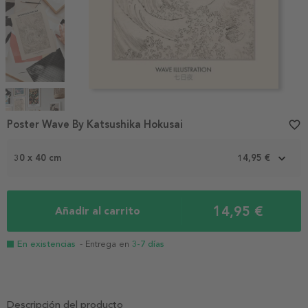
Item
1
Poster Wave By Katsushika Hokusai
favorite_border
of
4
30 x 40 cm
14,95 €
14,95 €
Añadir al carrito
En existencias
- Entrega en
3-7 días
Descripción del producto