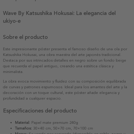
Wave By Katsushika Hokusai: La elegancia del
ukiyo-e
Sobre el producto
Este impresionante póster presenta el famoso diseño de una ola por
Katsushika Hokusai, una obra maestra del arte japonés tradicional.
Destaca por sus intrincados detalles en negro sobre un fondo beige
que recuerda el papel antiguo, creando una estética clásica y
minimalista.
La obra evoca movimiento y fluidez con su composición equilibrada
de curvas y patrones espumosos. Ideal para los amantes del arte y la
decoración con un toque cultural, este póster añade elegancia y
profundidad a cualquier espacio.
Especificaciones del producto
Material:
Papel mate premium 240g
Tamaños:
30×40 cm, 50×70 cm, 70×100 cm
Marco:
Se vende por separado (disponible en roble, negro y