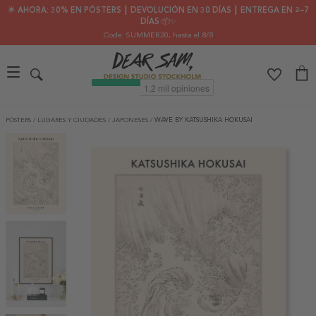
🌟 AHORA: 30% EN PÓSTERS ┃ DEVOLUCIÓN EN 30 DÍAS ┃ ENTREGA EN 2–7
DÍAS 📦✨
Code: SUMMER30
, hasta el 8/8
PÓSTERS
/
LUGARES Y CIUDADES
/
JAPONESES
/
WAVE BY KATSUSHIKA HOKUSAI