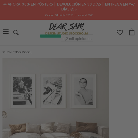
🌟 AHORA: 30% EN PÓSTERS ┃ DEVOLUCIÓN EN 30 DÍAS ┃ ENTREGA EN 2–7
DÍAS 📦✨
Code: SUMMER30
, hasta el 9/8
SALÓN
/
TRIO MODEL