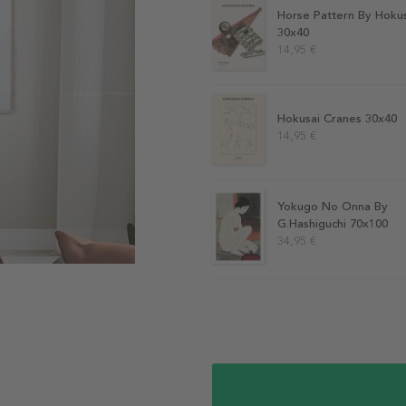
Horse Pattern By Hoku
30x40
14,95 €
Hokusai Cranes 30x40
14,95 €
Yokugo No Onna By
G.Hashiguchi 70x100
34,95 €