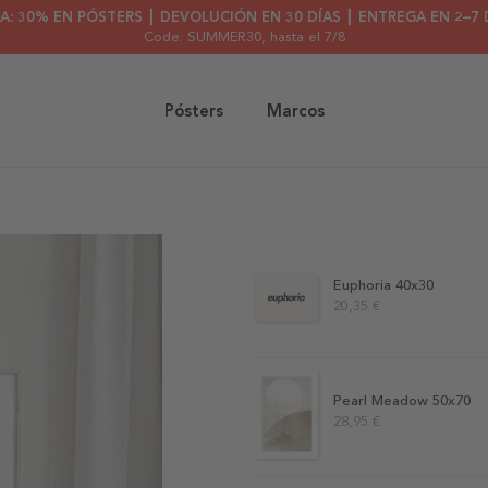
A: 30% EN PÓSTERS ┃ DEVOLUCIÓN EN 30 DÍAS ┃ ENTREGA EN 2–7 
Code: SUMMER30
, hasta el 7/8
Pósters
Marcos
Euphoria 40x30
20,35 €
Pearl Meadow 50x70
28,95 €