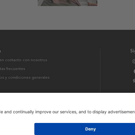
a
S
en contacto con nosotros
tas frecuentes
os y condiciones generales
rvados.