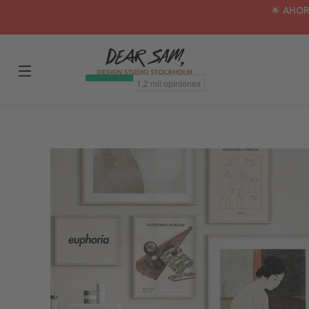
🌟 AHOR