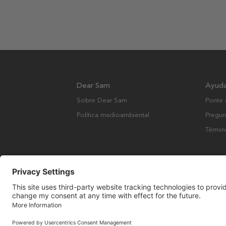
Dear Sam
Ayud
Sobre Dear Sam
Ponte 
Política medioambiental
Pregun
Términ
Derechos de autor © Many Brands AB 2023. Todos los derechos rese