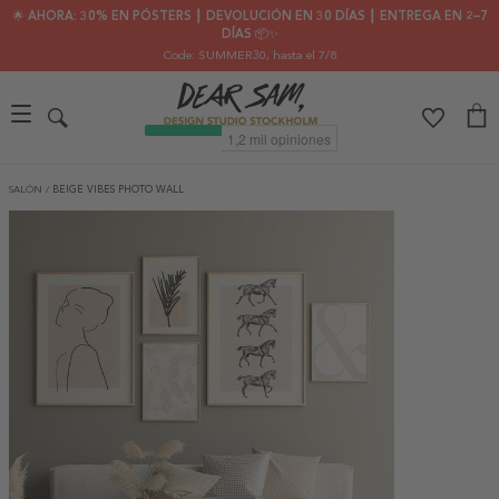
🌟 AHORA: 30% EN PÓSTERS ┃ DEVOLUCIÓN EN 30 DÍAS ┃ ENTREGA EN 2–7
DÍAS 📦✨
Code: SUMMER30
, hasta el 7/8
SALÓN
/
BEIGE VIBES PHOTO WALL