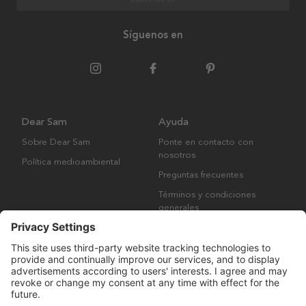
Síguenos en
Dear Sam
Ayuda
Sobre Dear Sam
Ponte en contacto con
nosotros
Política medioambiental
Preguntas frecuentes
Términos y condiciones
generales
Derechos de autor © Many Brands AB 2023. Todos los derechos
reservados.