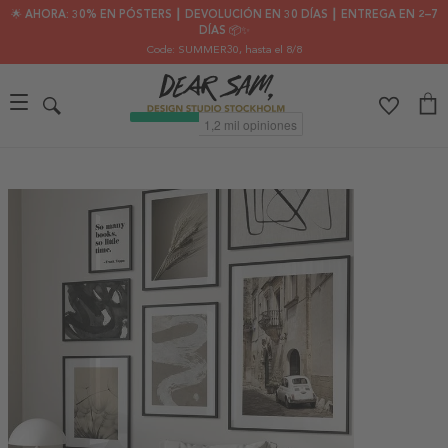
🌟 AHORA: 30% EN PÓSTERS ┃ DEVOLUCIÓN EN 30 DÍAS ┃ ENTREGA EN 2–7
DÍAS 📦✨
Code: SUMMER30
, hasta el 8/8