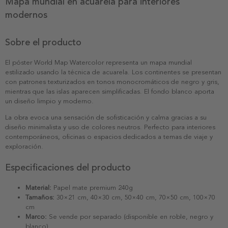
Mapa mundial en acuarela para interiores
modernos
Sobre el producto
El póster World Map Watercolor representa un mapa mundial
estilizado usando la técnica de acuarela. Los continentes se presentan
con patrones texturizados en tonos monocromáticos de negro y gris,
mientras que las islas aparecen simplificadas. El fondo blanco aporta
un diseño limpio y moderno.
La obra evoca una sensación de sofisticación y calma gracias a su
diseño minimalista y uso de colores neutros. Perfecto para interiores
contemporáneos, oficinas o espacios dedicados a temas de viaje y
exploración.
Especificaciones del producto
Material:
Papel mate premium 240g
Tamaños:
30×21 cm, 40×30 cm, 50×40 cm, 70×50 cm, 100×70
cm
Marco:
Se vende por separado (disponible en roble, negro y
blanco)