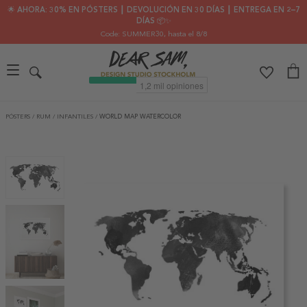
🌟 AHORA: 30% EN PÓSTERS ┃ DEVOLUCIÓN EN 30 DÍAS ┃ ENTREGA EN 2–7
DÍAS 📦✨
Code: SUMMER30
, hasta el 8/8
PÓSTERS
/
RUM
/
INFANTILES
/
WORLD MAP WATERCOLOR