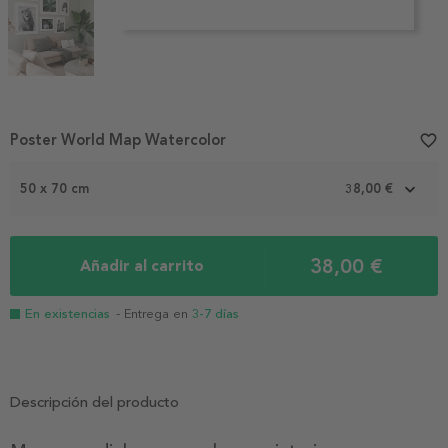
Item
Poster World Map Watercolor
favorite_border
1
of
3
50 x 70 cm
38,00 €
38,00 €
Añadir al carrito
En existencias
- Entrega en
3-7 días
Descripción del producto