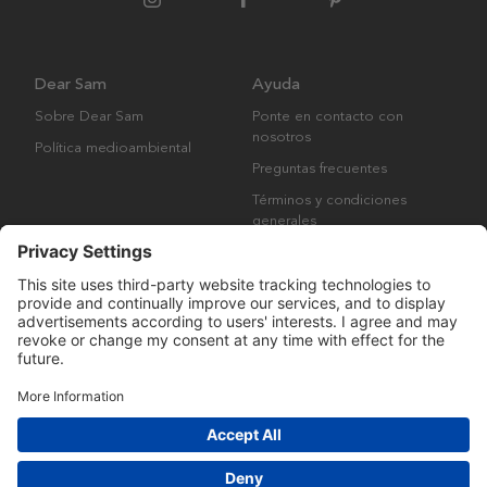
Dear Sam
Ayuda
Sobre Dear Sam
Ponte en contacto con
nosotros
Política medioambiental
Preguntas frecuentes
Términos y condiciones
generales
Derechos de autor © Many Brands AB 2023. Todos los derechos
reservados.