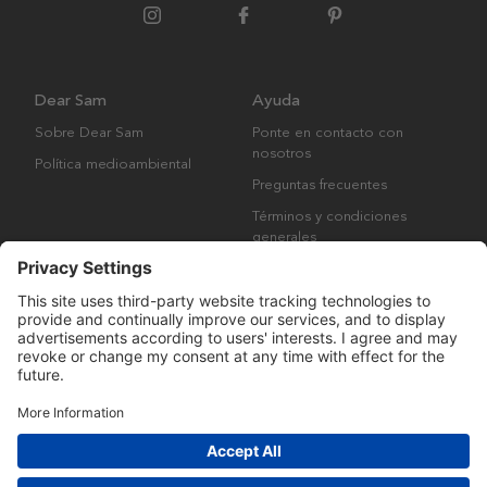
Dear Sam
Ayuda
Sobre Dear Sam
Ponte en contacto con
nosotros
Política medioambiental
Preguntas frecuentes
Términos y condiciones
generales
Derechos de autor © Many Brands AB 2023. Todos los derechos
reservados.