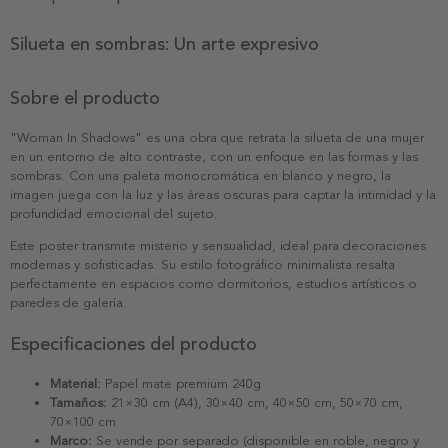
Silueta en sombras: Un arte expresivo
Sobre el producto
"Woman In Shadows" es una obra que retrata la silueta de una mujer
en un entorno de alto contraste, con un enfoque en las formas y las
sombras. Con una paleta monocromática en blanco y negro, la
imagen juega con la luz y las áreas oscuras para captar la intimidad y la
profundidad emocional del sujeto.
Este poster transmite misterio y sensualidad, ideal para decoraciones
modernas y sofisticadas. Su estilo fotográfico minimalista resalta
perfectamente en espacios como dormitorios, estudios artísticos o
paredes de galería.
Especificaciones del producto
Material:
Papel mate premium 240g
Tamaños:
21×30 cm (A4), 30×40 cm, 40×50 cm, 50×70 cm,
70×100 cm
Marco:
Se vende por separado (disponible en roble, negro y