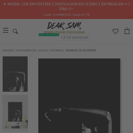
🌟 AHORA: 30% EN PÓSTERS ┃ DEVOLUCIÓN EN 30 DÍAS ┃ ENTREGA EN 2–7
DÍAS 📦✨
Code: SUMMER30
, hasta el 7/8
PÓSTERS
/
FOTOGRÁFICOS
/
GENTE Y RETRATOS
/
WOMAN IN SHADOWS