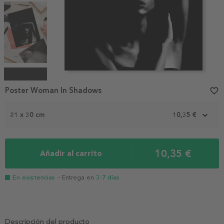
Item
1
Poster Woman In Shadows
favorite_border
of
4
21 x 30 cm
10,35 €
10,35 €
Añadir al carrito
En existencias
- Entrega en
3-7 días
Descripción del producto