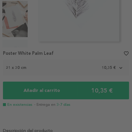
Item
1
Poster White Palm Leaf
favorite_border
of
4
21 x 30 cm
10,35 €
10,35 €
Añadir al carrito
En existencias
- Entrega en
3-7 días
Descripción del producto