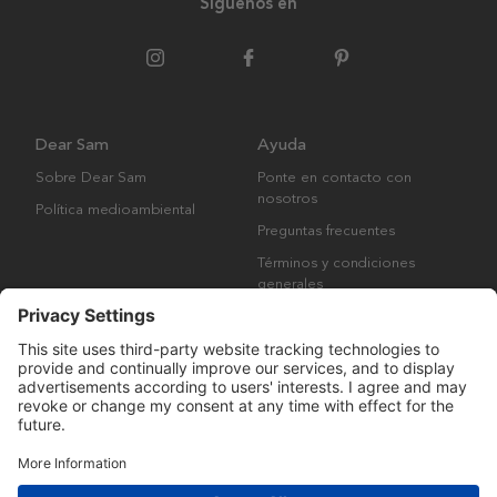
Síguenos en
Dear Sam
Ayuda
Sobre Dear Sam
Ponte en contacto con
nosotros
Política medioambiental
Preguntas frecuentes
Términos y condiciones
generales
Derechos de autor © Many Brands AB 2023. Todos los derechos
reservados.