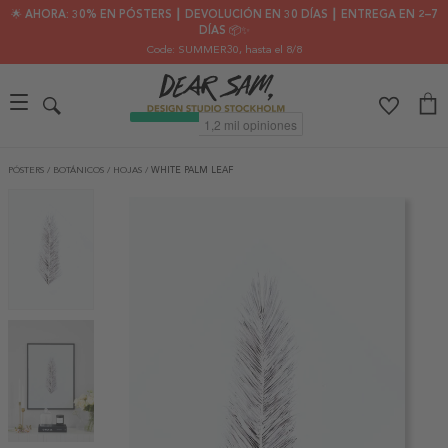
🌟 AHORA: 30% EN PÓSTERS ┃ DEVOLUCIÓN EN 30 DÍAS ┃ ENTREGA EN 2–7
DÍAS 📦✨
Code: SUMMER30
, hasta el 8/8
PÓSTERS
/
BOTÁNICOS
/
HOJAS
/
WHITE PALM LEAF