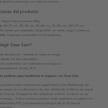
 diseños interiores con matices neutros.
ciones del producto
:
Papel mate premium 240g
s:
30×21 cm, 40×30 cm, 50×40 cm, 70×50 cm, 100×70 cm
Se vende por separado (disponible en roble, negro y blanco)
ión:
Impresión sostenible en Escandinavia
elegir Dear Sam?
 de devolución - prueba en casa sin riesgo
 rápida 2-4 días laborables
ión sostenible con materiales ecológicos
 escandinavo desde 2016
te perfecto para transformar tu espacio con Dear Sam.
s pósters están impresos en papel blanco liso Multidesign de
un papel sin recubrimiento de alta calidad de la fábrica de papel
 en Francia. El papel es de calidad de archivo, es decir, no se
 el tiempo. Todos nuestros pósters están impresos en papel con
ambientales FSC y la etiqueta ecológica de la UE para la
sponsable.