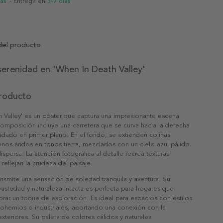
ias
- Entrega en
3-7 días
del producto
serenidad en 'When In Death Valley'
producto
 Valley' es un póster que captura una impresionante escena
composición incluye una carretera que se curva hacia la derecha
xidado en primer plano. En el fondo, se extienden colinas
enos áridos en tonos tierra, mezclados con un cielo azul pálido
ispersa. La atención fotográfica al detalle recrea texturas
 reflejan la crudeza del paisaje.
ansmite una sensación de soledad tranquila y aventura. Su
astedad y naturaleza intacta es perfecta para hogares que
rar un toque de exploración. Es ideal para espacios con estilos
bohemios o industriales, aportando una conexión con la
xteriores. Su paleta de colores cálidos y naturales