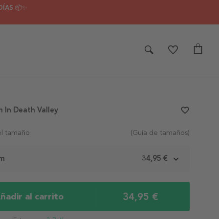
DÍAS 📦✨
 In Death Valley
favorite_border
el tamaño
(Guía de tamaños)
cm
34,95 €
34,95 €
ñadir al carrito