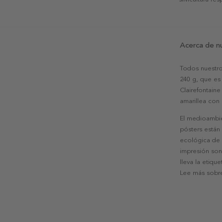
Acerca de n
Todos nuestro
240 g, que es 
Clairefontaine
amarillea con
El medioambie
pósters están
ecológica de l
impresión son
lleva la etiqu
Lee más sobre