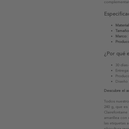
complementará
Especifica
Material
Tamaño
Marco:
Producc
¿Por qué 
30 días
Entrega
Producc
Diseño
Descubre el ar
Todos nuestro
240 g, que es 
Clairefontaine
amarillea con
las etiquetas 
silvicultura re