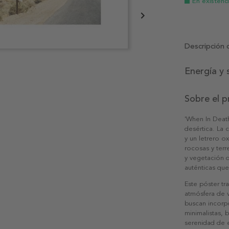
En existenc
Descripción 
Energía y 
Sobre el 
'When In Death
desértica. La 
y un letrero o
rocosas y terr
y vegetación d
auténticas que
Este póster tr
atmósfera de v
buscan incorpo
minimalistas, 
serenidad de e