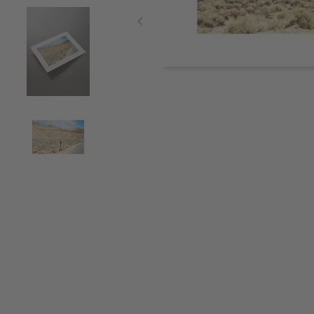
Item
1
of
4