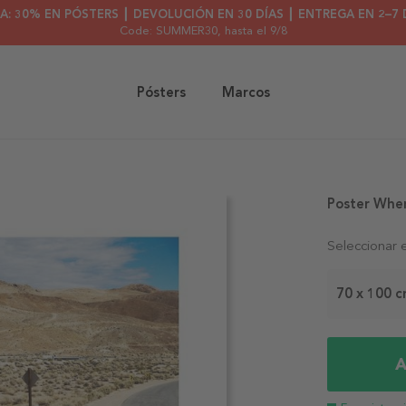
A: 30% EN PÓSTERS ┃ DEVOLUCIÓN EN 30 DÍAS ┃ ENTREGA EN 2–7 
Code: SUMMER30
, hasta el 9/8
Pósters
Marcos
Poster When
Seleccionar 
70 x 100 
A