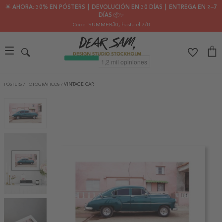
🌟 AHORA: 30% EN PÓSTERS ┃ DEVOLUCIÓN EN 30 DÍAS ┃ ENTREGA EN 2–7
DÍAS 📦✨
Code: SUMMER30
, hasta el 7/8
PÓSTERS
/
FOTOGRÁFICOS
/
VINTAGE CAR