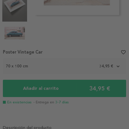
Item
Poster Vintage Car
favorite_border
1
of
70 x 100 cm
34,95 €
4
34,95 €
Añadir al carrito
En existencias
- Entrega en
3-7 días
Descripción del producto