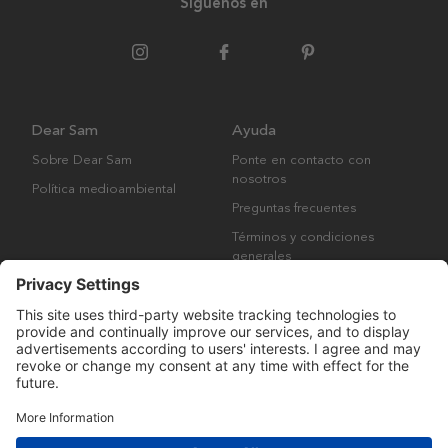
Síguenos en
Dear Sam
Ayuda
Sobre Dear Sam
Ponte en contacto con
nosotros
Política medioambiental
Preguntas frecuentes
Términos y condiciones
generales
Derechos de autor © Many Brands AB 2023. Todos los derechos
reservados.