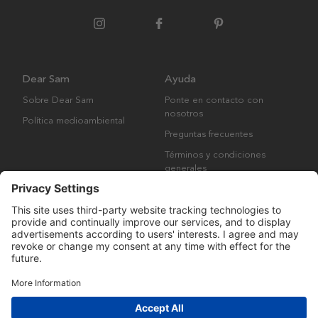
Dear Sam
Ayuda
Sobre Dear Sam
Ponte en contacto con
nosotros
Política medioambiental
Preguntas frecuentes
Términos y condiciones
generales
Derechos de autor © Many Brands AB 2023. Todos los derechos
reservados.