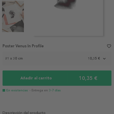
Item
1
Poster Venus In Profile
favorite_border
of
6
21 x 30 cm
10,35 €
10,35 €
Añadir al carrito
En existencias
- Entrega en
3-7 días
Descripción del producto