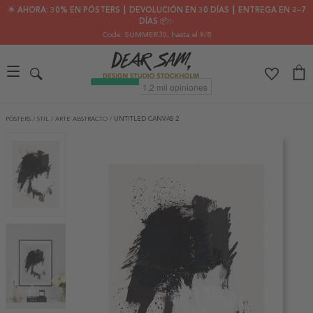
🌟 AHORA: 30% EN PÓSTERS ┃ DEVOLUCIÓN EN 30 DÍAS ┃ ENTREGA EN 2–7
DÍAS 📦✨
Code: SUMMER30
, hasta el 9/8
PÓSTERS
/
STIL
/
ARTE ABSTRACTO
/
UNTITLED CANVAS 2