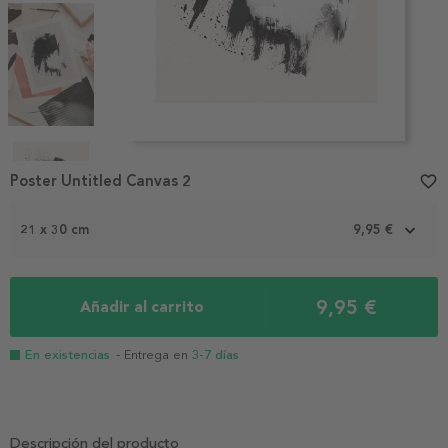
Item
1
Poster Untitled Canvas 2
favorite_border
of
6
21 x 30 cm
9,95 €
9,95 €
Añadir al carrito
En existencias
- Entrega en
3-7 días
Descripción del producto