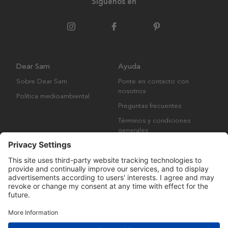
Síguenos en
Dear Sam
Ayuda
Sobre Dear Sam
Ponte en contacto con
nosotros
Política medioambiental
Preguntas frecuentes
Términos y condiciones
generales
Derechos de autor © Many Brands AB 2023. Todos los derechos
reservados.