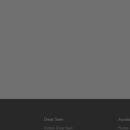
Dear Sam
Ayud
Sobre Dear Sam
Ponte 