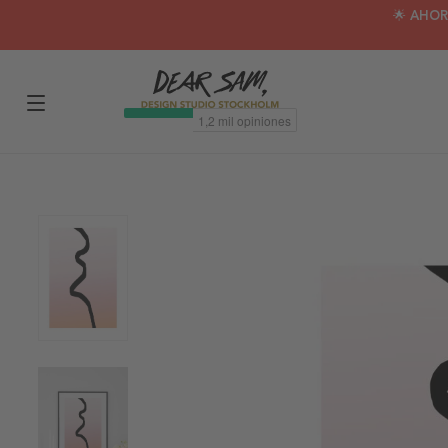
🌟 AHOR