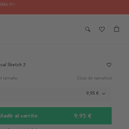
DÍAS 📦✨
ical Sketch 2
favorite_border
el tamaño
(Guía de tamaños)
m
9,95 €
9,95 €
ñadir al carrito