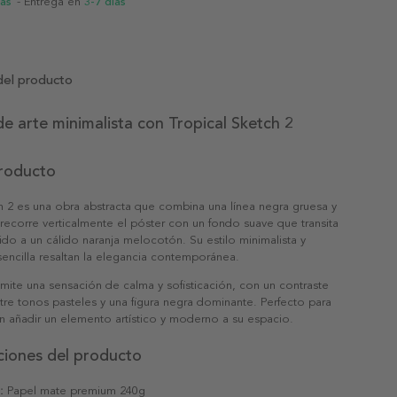
ias
- Entrega en
3-7 días
del producto
e arte minimalista con Tropical Sketch 2
producto
h 2 es una obra abstracta que combina una línea negra gruesa y
ecorre verticalmente el póster con un fondo suave que transita
ido a un cálido naranja melocotón. Su estilo minimalista y
encilla resaltan la elegancia contemporánea.
smite una sensación de calma y sofisticación, con un contraste
tre tonos pasteles y una figura negra dominante. Perfecto para
n añadir un elemento artístico y moderno a su espacio.
ciones del producto
:
Papel mate premium 240g