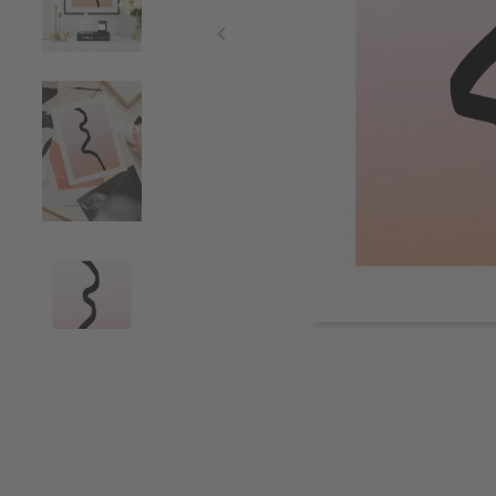
Item
1
of
4