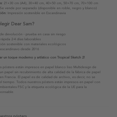
s:
21×30 cm (A4), 30×40 cm, 40×50 cm, 50×70 cm, 70×100 cm
Se vende por separado (disponible en roble, negro y blanco)
ión:
Impresión sostenible en Escandinavia
elegir Dear Sam?
 de devolución - prueba en casa sin riesgo
 rápida 2-4 días laborables
ión sostenible con materiales ecológicos
 escandinavo desde 2016
ar un toque moderno y artístico con Tropical Sketch 2!
s pósters están impresos en papel blanco liso Multidesign de
un papel sin recubrimiento de alta calidad de la fábrica de papel
 en Francia. El papel es de calidad de archivo, es decir, no se
 el tiempo. Todos nuestros pósters están impresos en papel con
ambientales FSC y la etiqueta ecológica de la UE para la
sponsable.
uestros pósters