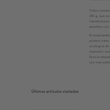
Todos nuestro
240 g, que es 
Clairefontaine
amarillea con
El medioambie
pósters están
ecológica de l
impresión son
lleva la etiqu
Lee más sobre
Últimos artículos visitados