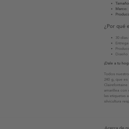
Tamaño
Marco:
Producc
¿Por qué 
30 días
Entrega
Producc
Diseño
¡Dale a tu hog
Todos nuestro
240 g, que es 
Clairefontaine
amarillea con
las etiquetas 
silvicultura re
Acerca de n