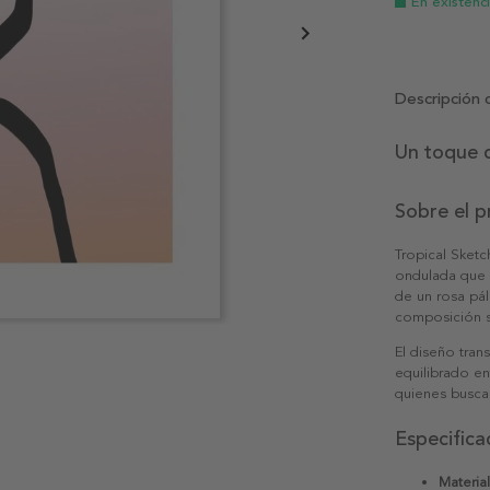
En existenc
Descripción 
Un toque d
Sobre el 
Tropical Sketc
ondulada que r
de un rosa pál
composición s
El diseño tran
equilibrado en
quienes busca
Especifica
Material