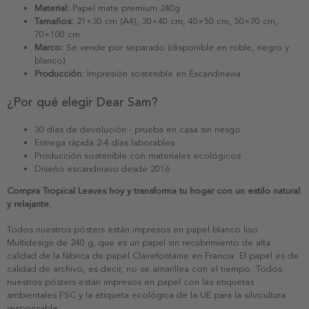
Material:
Papel mate premium 240g
Tamaños:
21×30 cm (A4), 30×40 cm, 40×50 cm, 50×70 cm,
70×100 cm
Marco:
Se vende por separado (disponible en roble, negro y
blanco)
Producción:
Impresión sostenible en Escandinavia
¿Por qué elegir Dear Sam?
30 días de devolución - prueba en casa sin riesgo
Entrega rápida 2-4 días laborables
Producción sostenible con materiales ecológicos
Diseño escandinavo desde 2016
Compra Tropical Leaves hoy y transforma tu hogar con un estilo natural
y relajante.
Todos nuestros pósters están impresos en papel blanco liso
Multidesign de 240 g, que es un papel sin recubrimiento de alta
calidad de la fábrica de papel Clairefontaine en Francia. El papel es de
calidad de archivo, es decir, no se amarillea con el tiempo. Todos
nuestros pósters están impresos en papel con las etiquetas
ambientales FSC y la etiqueta ecológica de la UE para la silvicultura
responsable.