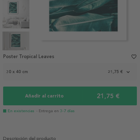
Item
1
Poster Tropical Leaves
favorite_border
of
5
30 x 40 cm
21,75 €
21,75 €
Añadir al carrito
En existencias
- Entrega en
3-7 días
Descripción del producto