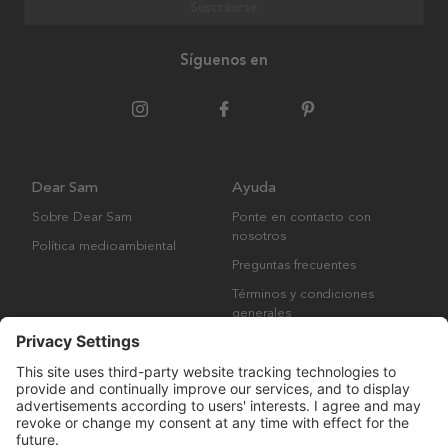
Suscribirse
Síguenos en
Dear Sam
Ayuda
Sobre Dear Sam
Ponte en contacto con
nosotros
Política medioambiental
Preguntas frecuentes
Términos y condiciones
generales
Derechos de autor © Many Brands AB 2023. Todos los derechos
reservados.