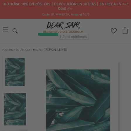
🌟 AHORA: 30% EN PÓSTERS ┃ DEVOLUCIÓN EN 30 DÍAS ┃ ENTREGA EN 2–7
DÍAS 📦✨
Code: SUMMER30
, hasta el 10/8
PÓSTERS
/
BOTÁNICOS
/
HOJAS
/
TROPICAL LEAVES