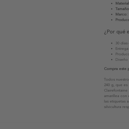
Material
Tamaño
Marco:
Producc
¿Por qué 
30 días
Entrega
Producc
Diseño
Compra este p
Todos nuestro
240 g, que es 
Clairefontaine
amarillea con
las etiquetas 
silvicultura re