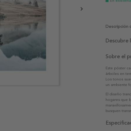
En existenc
Descripción 
Descubre 
Sobre el 
Este póster c
árboles en te
Los tonos suav
un ambiente fo
El diseño tran
hogares que b
maravillosamen
busquen transm
Especifica