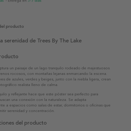
ias
- Entrega en
3-7 días
del producto
la serenidad de Trees By The Lake
producto
aptura un paisaje de un lago tranquilo rodeado de majestuosos
rrenos rocosos, con montañas lejanas enmarcando la escena.
es de azules, verdes y beiges, junto con la niebla ligera, crean
tográfico realista lleno de calma.
quilo y reflejante hace que este póster sea perfecto para
uscan una conexión con la naturaleza. Se adapta
te a espacios como salas de estar, dormitorios o oficinas que
itir serenidad y concentración.
ciones del producto