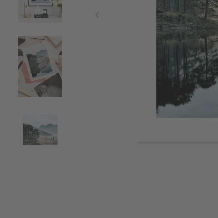
Item
1
of
4