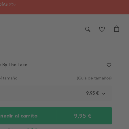
DÍAS 📦✨
s By The Lake
favorite_border
el tamaño
(Guía de tamaños)
m
9,95 €
9,95 €
ñadir al carrito