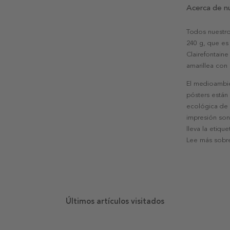
Acerca de n
Todos nuestro
240 g, que es 
Clairefontaine
amarillea con
El medioambie
pósters están
ecológica de l
impresión son
lleva la etiqu
Lee más sobre
Últimos artículos visitados