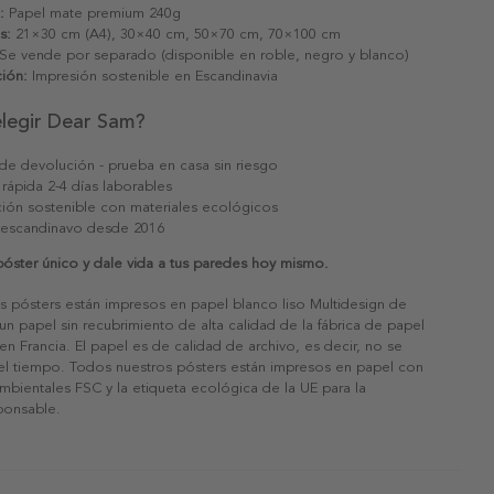
:
Papel mate premium 240g
s:
21×30 cm (A4), 30×40 cm, 50×70 cm, 70×100 cm
Se vende por separado (disponible en roble, negro y blanco)
ión:
Impresión sostenible en Escandinavia
elegir Dear Sam?
 de devolución - prueba en casa sin riesgo
 rápida 2-4 días laborables
ión sostenible con materiales ecológicos
 escandinavo desde 2016
óster único y dale vida a tus paredes hoy mismo.
s pósters están impresos en papel blanco liso Multidesign de
un papel sin recubrimiento de alta calidad de la fábrica de papel
 en Francia. El papel es de calidad de archivo, es decir, no se
 el tiempo. Todos nuestros pósters están impresos en papel con
ambientales FSC y la etiqueta ecológica de la UE para la
sponsable.