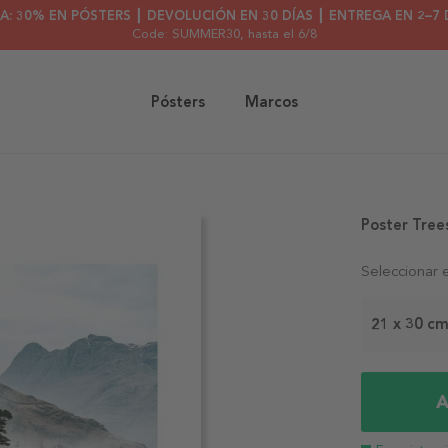
A: 30% EN PÓSTERS ┃ DEVOLUCIÓN EN 30 DÍAS ┃ ENTREGA EN 2–7 
Code: SUMMER30
, hasta el 6/8
Pósters
Marcos
Poster Tree
Seleccionar 
21 x 30 c
A