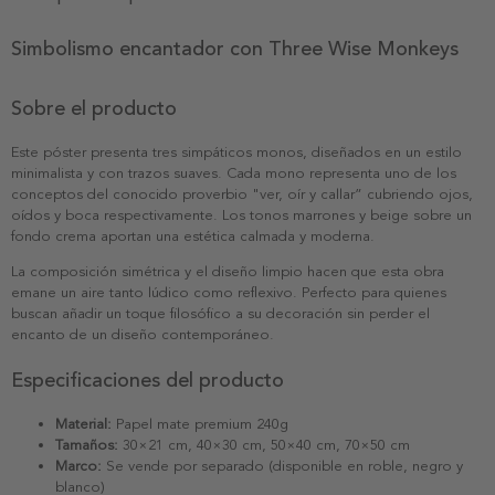
Simbolismo encantador con Three Wise Monkeys
Sobre el producto
Este póster presenta tres simpáticos monos, diseñados en un estilo
minimalista y con trazos suaves. Cada mono representa uno de los
conceptos del conocido proverbio "ver, oír y callar” cubriendo ojos,
oídos y boca respectivamente. Los tonos marrones y beige sobre un
fondo crema aportan una estética calmada y moderna.
La composición simétrica y el diseño limpio hacen que esta obra
emane un aire tanto lúdico como reflexivo. Perfecto para quienes
buscan añadir un toque filosófico a su decoración sin perder el
encanto de un diseño contemporáneo.
Especificaciones del producto
Material:
Papel mate premium 240g
Tamaños:
30×21 cm, 40×30 cm, 50×40 cm, 70×50 cm
Marco:
Se vende por separado (disponible en roble, negro y
blanco)