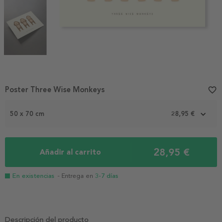
Item
Poster Three Wise Monkeys
favorite_border
1
of
50 x 70 cm
28,95 €
3
28,95 €
Añadir al carrito
En existencias
- Entrega en
3-7 días
Descripción del producto