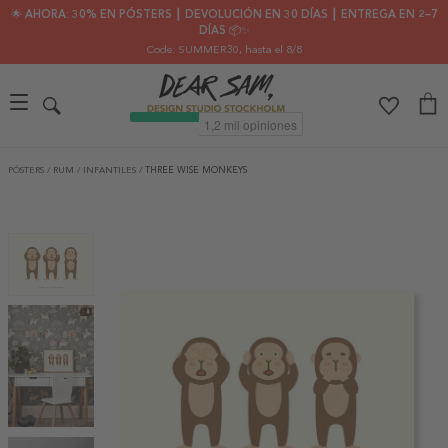
🌟 AHORA: 30% EN PÓSTERS ┃ DEVOLUCIÓN EN 30 DÍAS ┃ ENTREGA EN 2–7
DÍAS 📦✨
Code: SUMMER30
, hasta el 8/8
PÓSTERS
/
RUM
/
INFANTILES
/
THREE WISE MONKEYS