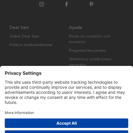
Dear Sam
Ayuda
Sobre Dear Sam
Ponte en contacto con
nosotros
Política medioambiental
Preguntas frecuentes
Términos y condiciones
generales
Derechos de autor © Many Brands AB 2023. Todos los derechos
reservados.