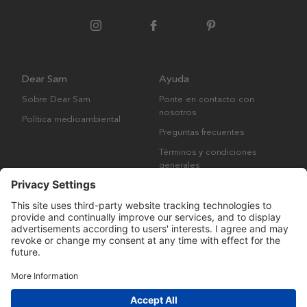
Dear Sam
Ayuda
Sobre Dear Sam
Ponte en contacto con
nosotros
Política medioambiental
Preguntas frecuentes
Términos y condiciones
generales
Derechos de autor © Many Brands AB 2023. Todos los derechos
reservados.