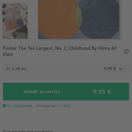
Item
Poster The Ten Largest, No. 2, Childhood By Hilma Af
1
favorite_border
Klint
of
3
21 x 30 cm
9,95 €
9,95 €
Añadir al carrito
En existencias
- Entrega en
3-7 días
Descripción del producto