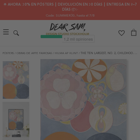
🌟 AHORA: 30% EN PÓSTERS ┃ DEVOLUCIÓN EN 30 DÍAS ┃ ENTREGA EN 2–7
DÍAS 📦✨
Code: SUMMER30
, hasta el 7/8
PÓSTERS
/
OBRAS DE ARTE FAMOSAS
/
HILMA AF KLINT
/
THE TEN LARGEST, NO. 2, CHILDHOOD BY HILMA AF KLINT