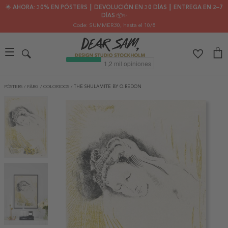
🌟 AHORA: 30% EN PÓSTERS ┃ DEVOLUCIÓN EN 30 DÍAS ┃ ENTREGA EN 2–7
DÍAS 📦✨
Code: SUMMER30
, hasta el 10/8
PÓSTERS
/
FÄRG
/
COLORIDOS
/
THE SHULAMITE BY O.REDON