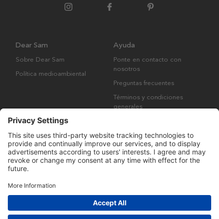
Dear Sam
Ayuda
Sobre Dear Sam
Ponte en contacto con
nosotros
Política medioambiental
Preguntas frecuentes
Términos y condiciones
generales
Derechos de autor © Many Brands AB 2023. Todos los derechos
reservados.