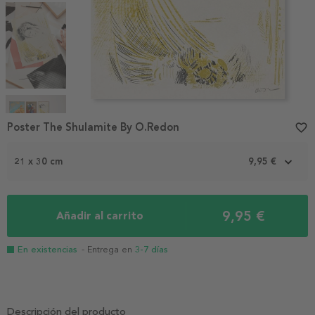
Item
1
Poster The Shulamite By O.Redon
favorite_border
of
4
21 x 30 cm
9,95 €
9,95 €
Añadir al carrito
En existencias
- Entrega en
3-7 días
Descripción del producto