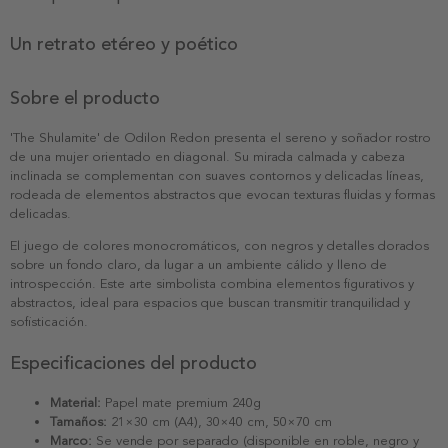
Un retrato etéreo y poético
Sobre el producto
'The Shulamite' de Odilon Redon presenta el sereno y soñador rostro
de una mujer orientado en diagonal. Su mirada calmada y cabeza
inclinada se complementan con suaves contornos y delicadas líneas,
rodeada de elementos abstractos que evocan texturas fluidas y formas
delicadas.
El juego de colores monocromáticos, con negros y detalles dorados
sobre un fondo claro, da lugar a un ambiente cálido y lleno de
introspección. Este arte simbolista combina elementos figurativos y
abstractos, ideal para espacios que buscan transmitir tranquilidad y
sofisticación.
Especificaciones del producto
Material:
Papel mate premium 240g
Tamaños:
21×30 cm (A4), 30×40 cm, 50×70 cm
Marco:
Se vende por separado (disponible en roble, negro y