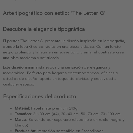
Arte tipográfico con estilo: 'The Letter G'
Descubre la elegancia tipográfica
El póster 'The Letter G' presenta un diseño inspirado en la tipografía,
donde la letra G se convierte en una pieza artística. Con un fondo
negro profundo y la letra en un suave tono crema, el contraste crea
una obra moderna y sofisticada.
Este diseño minimalista evoca una sensación de elegancia y
modernidad. Perfecto para hogares contemporáneos, oficinas o
estudios de diseño, aporta un toque de claridad y creatividad a
cualquier espacio.
Especificaciones del producto
Material:
Papel mate premium 240g
Tamaños:
21×30 cm (A4), 30×40 cm, 50×70 cm, 70×100 cm
Marco:
Se vende por separado (disponible en roble, negro y
blanco)
Producción:
Impresión sostenible en Escandinavia