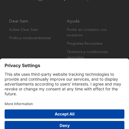
Dear Sam
Ayuda
Sobre Dear Sam
Ponte en contacto con
nosotros
Política medioambiental
Preguntas frecuentes
Términos y condiciones
generales
Derechos de autor © Many Brands AB 2023. Todos los derechos
reservados.