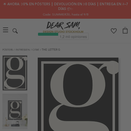
🌟 AHORA: 30% EN PÓSTERS ┃ DEVOLUCIÓN EN 30 DÍAS ┃ ENTREGA EN 2–7
DÍAS 📦✨
Code: SUMMER30
, hasta el 9/8
PÓSTERS
/
INTRESSEN
/
CITAT
/
THE LETTER G