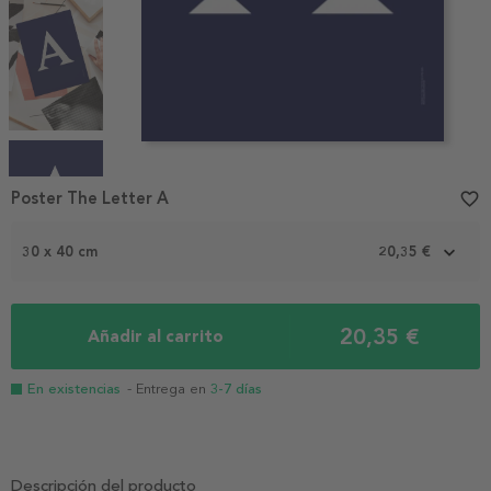
Item
1
Poster The Letter A
favorite_border
of
4
30 x 40 cm
20,35 €
20,35 €
Añadir al carrito
En existencias
- Entrega en
3-7 días
Descripción del producto