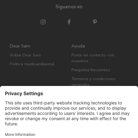
Síguenos en
Dear Sam
Ayuda
Sobre Dear Sam
Ponte en contacto con
nosotros
Política medioambiental
Preguntas frecuentes
Términos y condiciones
generales
Derechos de autor © Many Brands AB 2023. Todos los derechos
reservados.