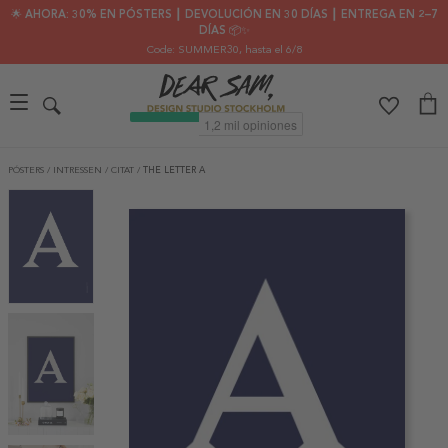
🌟 AHORA: 30% EN PÓSTERS ┃ DEVOLUCIÓN EN 30 DÍAS ┃ ENTREGA EN 2–7
DÍAS 📦✨
Code: SUMMER30
, hasta el 6/8
PÓSTERS
/
INTRESSEN
/
CITAT
/
THE LETTER A