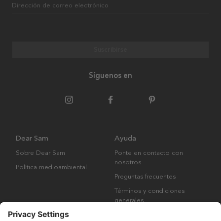
Dirección de correo electrónico
Suscribirse
Síguenos en
Dear Sam
Ayuda
Sobre Dear Sam
Ponte en contacto con
nosotros
Política medioambiental
Preguntas frecuentes
Términos y condiciones
generales