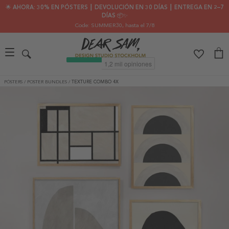
🌟 AHORA: 30% EN PÓSTERS ┃ DEVOLUCIÓN EN 30 DÍAS ┃ ENTREGA EN 2–7
DÍAS 📦✨
Code: SUMMER30
, hasta el 7/8
PÓSTERS
/
POSTER BUNDLES
/
TEXTURE COMBO 4X