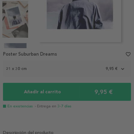
Item
1
Poster Suburban Dreams
favorite_border
of
4
21 x 30 cm
9,95 €
9,95 €
Añadir al carrito
En existencias
- Entrega en
3-7 días
Descripción del producto