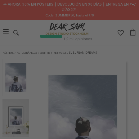
🌟 AHORA: 30% EN PÓSTERS ┃ DEVOLUCIÓN EN 30 DÍAS ┃ ENTREGA EN 2–7
DÍAS 📦✨
Code: SUMMER30
, hasta el 7/8
PÓSTERS
/
FOTOGRÁFICOS
/
GENTE Y RETRATOS
/
SUBURBAN DREAMS