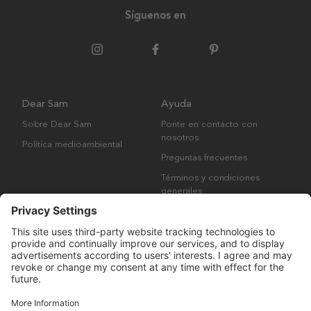
Síguenos en
Dear Sam
Ayuda
Sobre Dear Sam
Ponte en contacto con
nosotros
Política medioambiental
Preguntas frecuentes
Términos y condiciones
generales
Derechos de autor © Many Brands AB 2023. Todos los derechos
reservados.