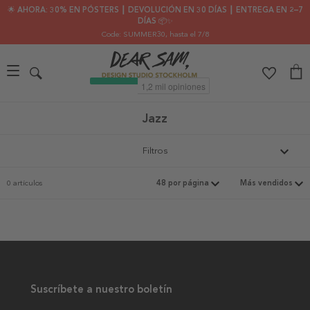
🌟 AHORA: 30% EN PÓSTERS ┃ DEVOLUCIÓN EN 30 DÍAS ┃ ENTREGA EN 2–7
DÍAS 📦✨
Code: SUMMER30
, hasta el 7/8
Jazz
Filtros
0 artículos
Suscríbete a nuestro boletín