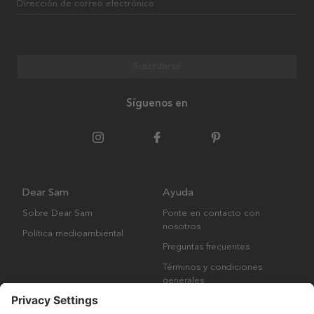
Dirección de correo electrónico
Suscribirse
Síguenos en
Dear Sam
Ayuda
Sobre Dear Sam
Ponte en contacto con
nosotros
Política medioambiental
Preguntas frecuentes
Términos y condiciones
generales