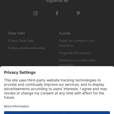
Síguenos en
Dear Sam
Ayuda
Sobre Dear Sam
Ponte en contacto con
nosotros
Política medioambiental
Preguntas frecuentes
Términos y condiciones
generales
Derechos de autor © Many Brands AB 2023. Todos los derechos
reservados.