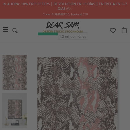
🌟 AHORA: 30% EN PÓSTERS ┃ DEVOLUCIÓN EN 30 DÍAS ┃ ENTREGA EN 2–7
DÍAS 📦✨
Code: SUMMER30
, hasta el 7/8