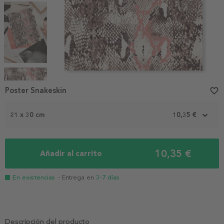
Item
1
Poster Snakeskin
favorite_border
of
4
21 x 30 cm
10,35 €
10,35 €
Añadir al carrito
En existencias
- Entrega en
3-7 días
Descripción del producto