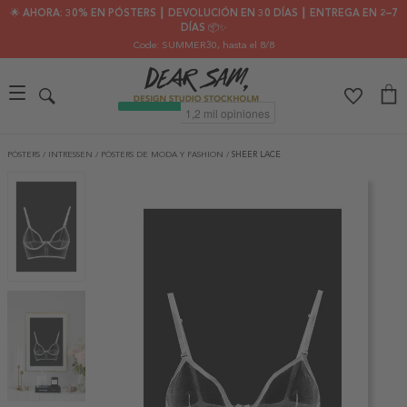
🌟 AHORA: 30% EN PÓSTERS ┃ DEVOLUCIÓN EN 30 DÍAS ┃ ENTREGA EN 2–7
DÍAS 📦✨
Code: SUMMER30
, hasta el 8/8
PÓSTERS
/
INTRESSEN
/
PÓSTERS DE MODA Y FASHION
/
SHEER LACE