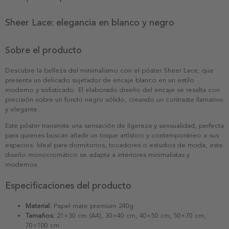
Sheer Lace: elegancia en blanco y negro
Sobre el producto
Descubre la belleza del minimalismo con el póster Sheer Lace, que
presenta un delicado sujetador de encaje blanco en un estilo
moderno y sofisticado. El elaborado diseño del encaje se resalta con
precisión sobre un fondo negro sólido, creando un contraste llamativo
y elegante.
Este póster transmite una sensación de ligereza y sensualidad, perfecta
para quienes buscan añadir un toque artístico y contemporáneo a sus
espacios. Ideal para dormitorios, tocadores o estudios de moda, este
diseño monocromático se adapta a interiores minimalistas y
modernos.
Especificaciones del producto
Material:
Papel mate premium 240g
Tamaños:
21×30 cm (A4), 30×40 cm, 40×50 cm, 50×70 cm,
70×100 cm