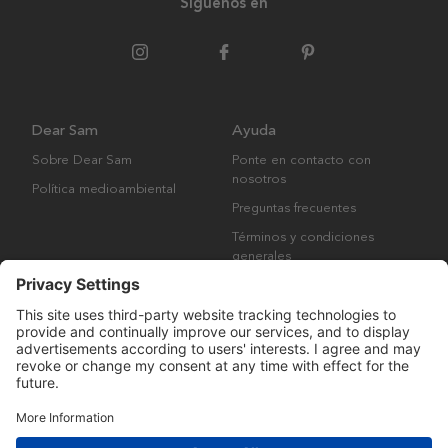
Síguenos en
Dear Sam
Ayuda
Sobre Dear Sam
Ponte en contacto con
nosotros
Política medioambiental
Preguntas frecuentes
Términos y condiciones
generales
Derechos de autor © Many Brands AB 2023. Todos los derechos
reservados.