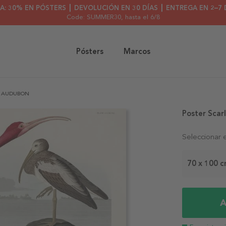
A: 30% EN PÓSTERS ┃ DEVOLUCIÓN EN 30 DÍAS ┃ ENTREGA EN 2–7 
Code: SUMMER30
, hasta el 6/8
Pósters
Marcos
S AUDUBON
Poster Scar
Seleccionar 
70 x 100 
A