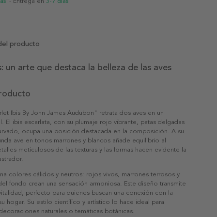
ias
- Entrega en
3-7 días
del producto
s: un arte que destaca la belleza de las aves
producto
rlet Ibis By John James Audubon" retrata dos aves en un
l. El ibis escarlata, con su plumaje rojo vibrante, patas delgadas
curvado, ocupa una posición destacada en la composición. A su
unda ave en tonos marrones y blancos añade equilibrio al
talles meticulosos de las texturas y las formas hacen evidente la
ustrador.
a colores cálidos y neutros: rojos vivos, marrones terrosos y
del fondo crean una sensación armoniosa. Este diseño transmite
 vitalidad, perfecto para quienes buscan una conexión con la
u hogar. Su estilo científico y artístico lo hace ideal para
decoraciones naturales o temáticas botánicas.