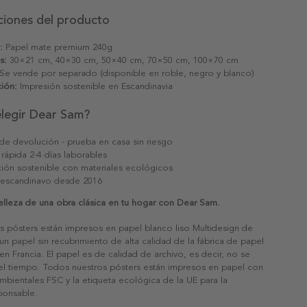
ciones del producto
:
Papel mate premium 240g
s:
30×21 cm, 40×30 cm, 50×40 cm, 70×50 cm, 100×70 cm
Se vende por separado (disponible en roble, negro y blanco)
ión:
Impresión sostenible en Escandinavia
elegir Dear Sam?
 de devolución - prueba en casa sin riesgo
 rápida 2-4 días laborables
ión sostenible con materiales ecológicos
 escandinavo desde 2016
elleza de una obra clásica en tu hogar con Dear Sam.
s pósters están impresos en papel blanco liso Multidesign de
un papel sin recubrimiento de alta calidad de la fábrica de papel
 en Francia. El papel es de calidad de archivo, es decir, no se
 el tiempo. Todos nuestros pósters están impresos en papel con
ambientales FSC y la etiqueta ecológica de la UE para la
sponsable.