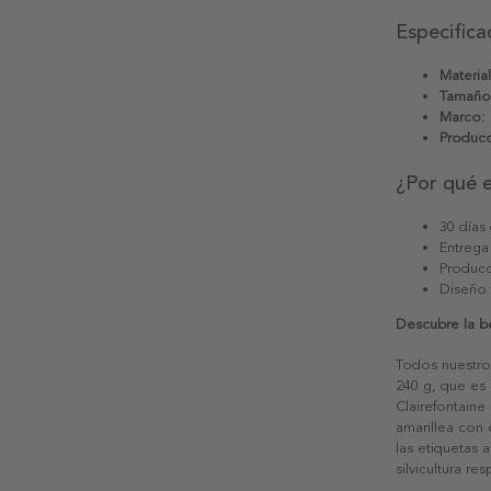
Especifica
Material
Tamaño
Marco:
Producc
¿Por qué 
30 días
Entrega
Producc
Diseño
Descubre la b
Todos nuestro
240 g, que es 
Clairefontaine
amarillea con
las etiquetas 
silvicultura re