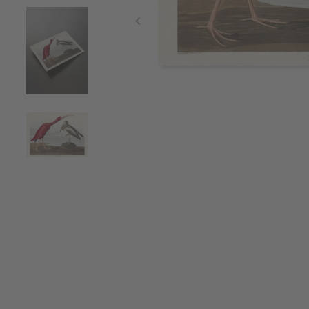
Item
1
of
4