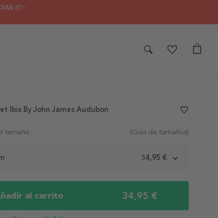
DÍAS 📦✨
let Ibis By John James Audubon
favorite_border
el tamaño
(Guía de tamaños)
cm
34,95 €
34,95 €
ñadir al carrito