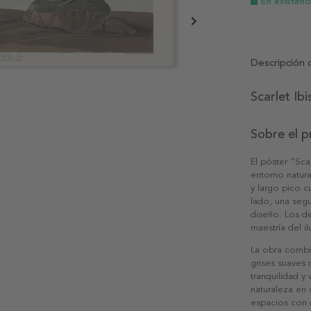
En existenc
Descripción 
Scarlet Ibi
Sobre el 
El póster "Sca
entorno natura
y largo pico 
lado, una seg
diseño. Los de
maestría del il
La obra combin
grises suaves 
tranquilidad y
naturaleza en s
espacios con 