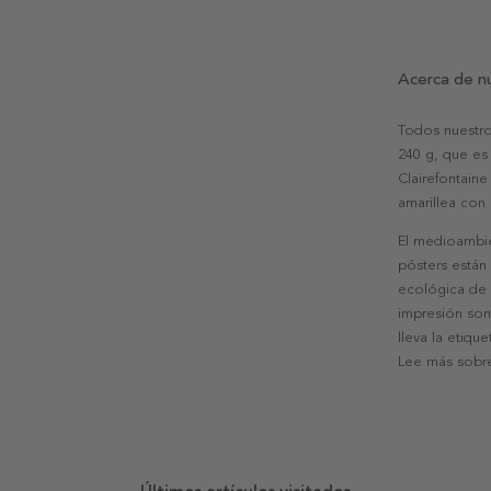
Acerca de n
Todos nuestro
240 g, que es 
Clairefontaine
amarillea con
El medioambie
pósters están
ecológica de l
impresión son
lleva la etiqu
Lee más sobre