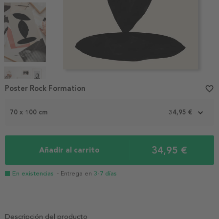
Item
Poster Rock Formation
favorite_border
1
of
4
70 x 100 cm
34,95 €
34,95 €
Añadir al carrito
En existencias
- Entrega en
3-7 días
Descripción del producto