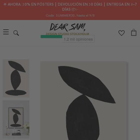
🌟 AHORA: 30% EN PÓSTERS ┃ DEVOLUCIÓN EN 30 DÍAS ┃ ENTREGA EN 2–7
DÍAS 📦✨
Code: SUMMER30
, hasta el 9/8