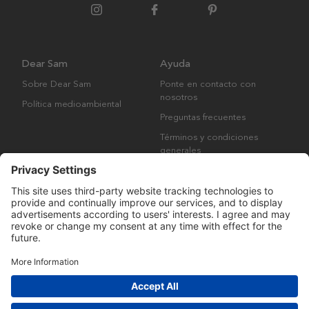
Dear Sam
Ayuda
Sobre Dear Sam
Ponte en contacto con
nosotros
Política medioambiental
Preguntas frecuentes
Términos y condiciones
generales
Derechos de autor © Many Brands AB 2023. Todos los derechos
reservados.