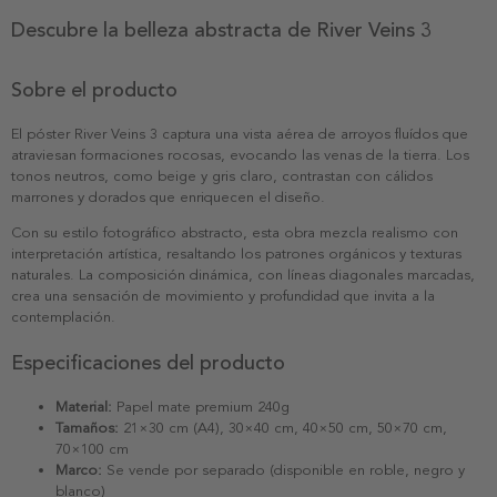
Descubre la belleza abstracta de River Veins 3
Sobre el producto
El póster River Veins 3 captura una vista aérea de arroyos fluídos que
atraviesan formaciones rocosas, evocando las venas de la tierra. Los
tonos neutros, como beige y gris claro, contrastan con cálidos
marrones y dorados que enriquecen el diseño.
Con su estilo fotográfico abstracto, esta obra mezcla realismo con
interpretación artística, resaltando los patrones orgánicos y texturas
naturales. La composición dinámica, con líneas diagonales marcadas,
crea una sensación de movimiento y profundidad que invita a la
contemplación.
Especificaciones del producto
Material:
Papel mate premium 240g
Tamaños:
21×30 cm (A4), 30×40 cm, 40×50 cm, 50×70 cm,
70×100 cm
Marco:
Se vende por separado (disponible en roble, negro y
blanco)