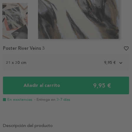
Item
Poster River Veins 3
favorite_border
1
of
3
21 x 30 cm
9,95 €
9,95 €
Añadir al carrito
En existencias
- Entrega en
3-7 días
Descripción del producto