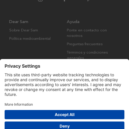
Dear Sam
Ayuda
Sobre Dear Sam
Ponte en contacto con
nosotros
Política medioambiental
Preguntas frecuentes
Términos y condiciones
generales
Derechos de autor © Many Brands AB 2023. Todos los derechos
reservados.