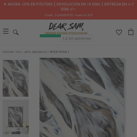
🌟 AHORA: 30% EN PÓSTERS ┃ DEVOLUCIÓN EN 30 DÍAS ┃ ENTREGA EN 2–7
DÍAS 📦✨
Code: SUMMER30
, hasta el 8/8
PÓSTERS
/
STIL
/
ARTE ABSTRACTO
/
RIVER VEINS 3