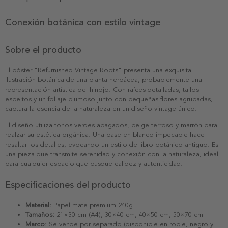
Conexión botánica con estilo vintage
Sobre el producto
El póster "Refurnished Vintage Roots" presenta una exquisita
ilustración botánica de una planta herbácea, probablemente una
representación artística del hinojo. Con raíces detalladas, tallos
esbeltos y un follaje plumoso junto con pequeñas flores agrupadas,
captura la esencia de la naturaleza en un diseño vintage único.
El diseño utiliza tonos verdes apagados, beige terroso y marrón para
realzar su estética orgánica. Una base en blanco impecable hace
resaltar los detalles, evocando un estilo de libro botánico antiguo. Es
una pieza que transmite serenidad y conexión con la naturaleza, ideal
para cualquier espacio que busque calidez y autenticidad.
Especificaciones del producto
Material:
Papel mate premium 240g
Tamaños:
21×30 cm (A4), 30×40 cm, 40×50 cm, 50×70 cm
Marco:
Se vende por separado (disponible en roble, negro y