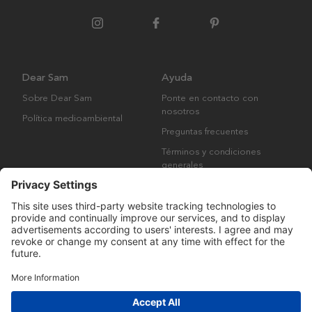
Dear Sam
Ayuda
Sobre Dear Sam
Ponte en contacto con
nosotros
Política medioambiental
Preguntas frecuentes
Términos y condiciones
generales
Derechos de autor © Many Brands AB 2023. Todos los derechos
reservados.