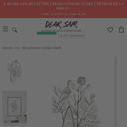
🌟 AHORA: 30% EN PÓSTERS ┃ DEVOLUCIÓN EN 30 DÍAS ┃ ENTREGA EN 2–7
DÍAS 📦✨
Code: SUMMER30
, hasta el 8/8
PÓSTERS
/
STIL
/
REFURNISHED VINTAGE ROOTS