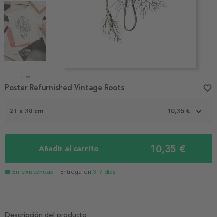
Item
1
Poster Refurnished Vintage Roots
favorite_border
of
4
21 x 30 cm
10,35 €
10,35 €
Añadir al carrito
En existencias
- Entrega en
3-7 días
Descripción del producto