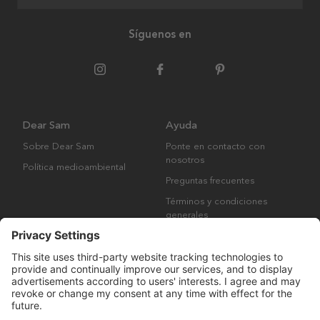
Síguenos en
Dear Sam
Ayuda
Sobre Dear Sam
Ponte en contacto con
nosotros
Política medioambiental
Preguntas frecuentes
Términos y condiciones
generales
Derechos de autor © Many Brands AB 2023. Todos los derechos
reservados.