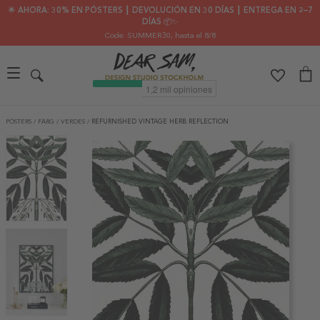
🌟 AHORA: 30% EN PÓSTERS ┃ DEVOLUCIÓN EN 30 DÍAS ┃ ENTREGA EN 2–7
DÍAS 📦✨
Code: SUMMER30
, hasta el 8/8
PÓSTERS
/
FÄRG
/
VERDES
/
REFURNISHED VINTAGE HERB REFLECTION